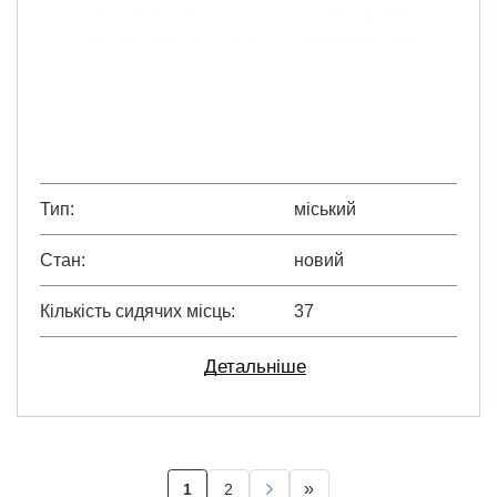
Тип
міський
Стан
новий
Кількість сидячих місць
37
Детальніше
Розбивка
»
1
2
Поточна
Page
Наступна
Остання