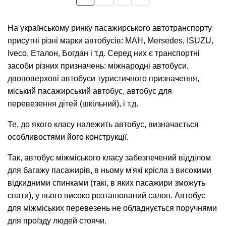
на
сторінка
сторінка
сторінка
сторінки
На українському ринку пасажирського автотранспорту
присутні різні марки автобусів: МАН, Mersedes, ISUZU,
Iveco, Еталон, Богдан і т.д. Серед них є транспортні
засоби різних призначень: міжнародні автобуси,
двоповерхові автобуси туристичного призначення,
міський пасажирський автобус, автобус для
перевезення дітей (шкільний), і т.д.
Те, до якого класу належить автобус, визначається
особливостями його конструкції.
Так, автобус міжміського класу забезпечений відділом
для багажу пасажирів, в ньому м'які крісла з високими
відкидними спинками (такі, в яких пасажири зможуть
спати), у нього високо розташований салон. Автобус
для міжміських перевезень не обладнується поручнями
для проїзду людей стоячи.