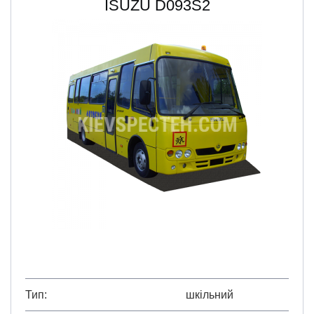
ISUZU D093S2
Тип
шкільний