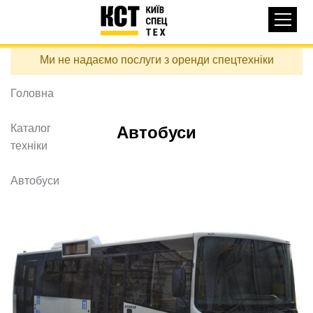
Основная
КАТАЛОГ ТЕХНІКИ
навигация
Перейти
Ми не надаємо послуги з оренди спецтехніки
до
ДОСТАВКА ТА ОПЛАТА
основного
вмісту
Головна
ПРО НАС
ВІДГУКИ
Каталог
Автобуси
техніки
КОНТАКТИ
КОРИСНІ СТАТТІ
Автобуси
ПОДЗВОНИТИ
Контактні телефони:
+38 (097) 746-67-04
ЗАДАТИ ПИТАННЯ