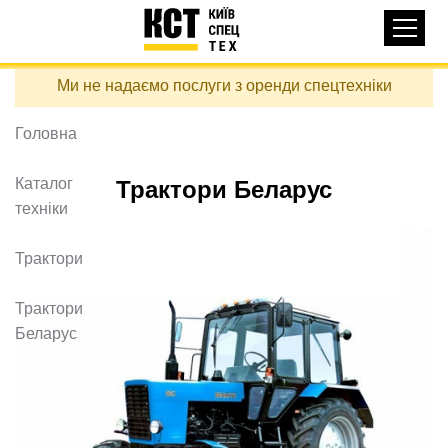
Основная
КАТАЛОГ ТЕХНІКИ
навигация
Перейти
Ми не надаємо послуги з оренди спецтехніки
до
ДОСТАВКА ТА ОПЛАТА
основного
вмісту
Головна
ПРО НАС
ВІДГУКИ
Каталог
Трактори Беларус
техніки
КОНТАКТИ
КОРИСНІ СТАТТІ
Трактори
ПОДЗВОНИТИ
Трактори
Беларус
Контактні телефони:
+38 (097) 746-67-04
ЗАДАТИ ПИТАННЯ