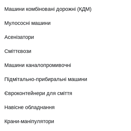
Машини комбіновані дорожні (КДМ)
Мулососні машини
Асенізатори
Сміттєвози
Машини каналопромивочні
Підмітально-прибиральні машини
Євроконтейнери для сміття
Навісне обладнання
Крани-маніпулятори