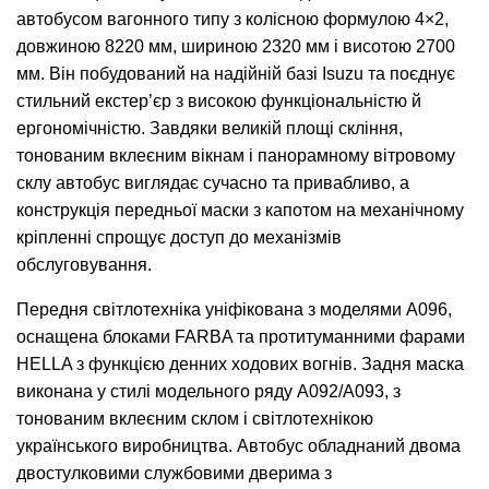
автобусом вагонного типу з колісною формулою 4×2,
довжиною 8220 мм, шириною 2320 мм і висотою 2700
мм. Він побудований на надійній базі Isuzu та поєднує
стильний екстер’єр з високою функціональністю й
ергономічністю. Завдяки великій площі скління,
тонованим вклеєним вікнам і панорамному вітровому
склу автобус виглядає сучасно та привабливо, а
конструкція передньої маски з капотом на механічному
кріпленні спрощує доступ до механізмів
обслуговування.
Передня світлотехніка уніфікована з моделями А096,
оснащена блоками FARBA та протитуманними фарами
HELLA з функцією денних ходових вогнів. Задня маска
виконана у стилі модельного ряду А092/А093, з
тонованим вклеєним склом і світлотехнікою
українського виробництва. Автобус обладнаний двома
двостулковими службовими дверима з