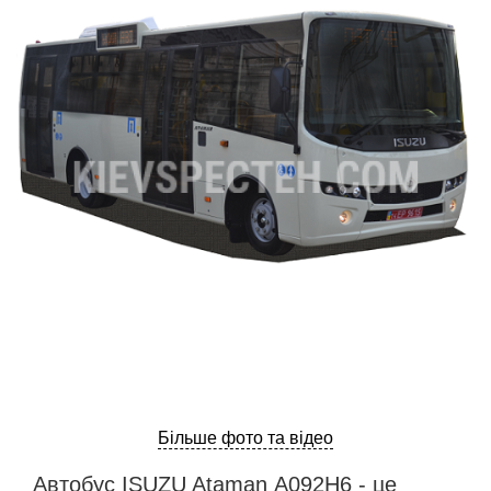
ru
ua
Більше фото та відео
Автобус ISUZU Ataman А092Н6 - це