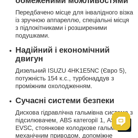
обмеженими можливостями
Передбачено місце для інвалідного візка
із зручною аппареллю, спеціальні місця
з підлокітниками і розширеними
подушками.
Надійний і економічний
двигун
Дизельний ISUZU 4HK1E5NC (Євро 5),
потужність 154 к.с., турбонаддув з
проміжним охолодженням.
Сучасні системи безпеки
Дискова гідравлічна гальмівна система з
підсилювачем, ABS категорії 1, ASR,
Me
EVSC, стоянкове колодкове гальмо з
механічним приводом, допоміжне