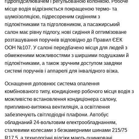
гідропідсилювачем і регульованою колонкою. Робоче
місце водія відрізняється покращеною термо- та
шумоізоляцією, підресореним сидінням з
підлокітниками та підголовником, а пасажирський
салон має рівну підлогу, нові сидіння й оптимізоване
розташування поручнів відповідно до Правил ЄЕК
ООН №107. У салоні передбачено місця для людей з
обмеженими можливостями з ширшими подушками й
підлокітниками, а також зручним доступом завдяки
системі поручнів і аппарелі для інвалідного візка.
Оснащення доповнює система опалення
комбінованого типу, кондиціонер робочого місця водія з
можливістю встановлення кондиціонера салону,
припливно-витяжна вентиляція, а освітлення
забезпечують світлодіодні плафони. Автобус
обладнаний 24-вольтовим електрообладнанням,
сталевими колесами з безкамерними шинами 215/75
R17,5, а технологічні відсіки мають оцинковані