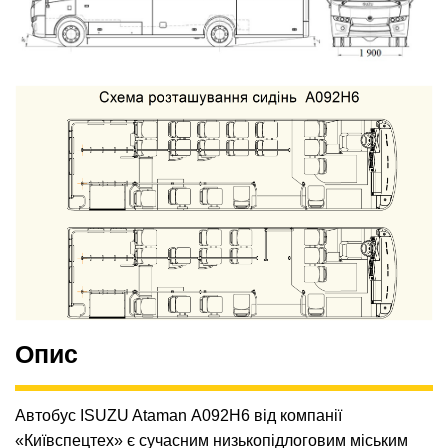
Опис
Автобус ISUZU Ataman А092Н6 від компанії
«Київспецтех» є сучасним низькопідлоговим міським