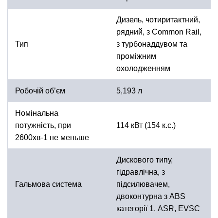
Дизель, чотиритактний,
рядний, з Common Rail,
Тип
з турбонаддувом та
проміжним
охолодженням
Робочій об’єм
5,193 л
Номінальна
потужність, при
114 кВт (154 к.с.)
2600хв-1 не меньше
Дискового типу,
гідравлічна, з
Гальмова система
підсилювачем,
двоконтурна з ABS
категорії 1, ASR, EVSC