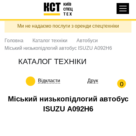
Основная
КАТАЛОГ ТЕХНІКИ
навигация
Перейти
Ми не надаємо послуги з оренди спецтехніки
до
ДОСТАВКА ТА ОПЛАТА
основного
вмісту
Головна
Каталог техніки
Автобуси
ПРО НАС
Міський низькопідлогий автобус ISUZU А092H6
ВІДГУКИ
КАТАЛОГ ТЕХНІКИ
КОНТАКТИ
КОРИСНІ СТАТТІ
Відкласти
Друк
0
ПОДЗВОНИТИ
Міський низькопідлогий автобус
Контактні телефони:
ISUZU А092H6
+38 (097) 746-67-04
ЗАДАТИ ПИТАННЯ