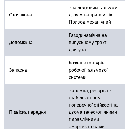
З колодковим гальмом,
Стоянкова
діючім на трансмісію.
Привод механічний
Газодинамічна на
Допоміжна
випускному тракті
двигуна
Кожен з контурів
Запасна
робочої гальмової
системи
Залежна, ресорна з
стабілізатором
поперечної стійкості та
Підвіска передня
двома телескопічними
гідравлічними
амортизаторами