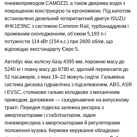
пневмоприводом CAMOZZI, а також дверима водія з
покращеною конструкцією та ергономікою. Під капотом
встановлено дизельний чотиритактний двигун ISUZU
4HK1E5NC з системою Common Rail, турбонаддувом і
проміжним охолодженням, об’ємом 5,193 л і
потужністю 114 кВт (154 к.с.) при 2600 об/хв, що
відповідає екостандарту Євро 5.
Автобус має колісну базу 4395 мм, порожню масу до
5240 кг і повну масу до 8780 кг, здатний перевозити до
52 пасажирів, з яких 19–22 можуть сидіти. Гальмівна
система дискова гідравлічна з підсилювачем, ABS, ASR
і EVSC, стоянкове гальмо колодкове з механічним
приводом, допоміжне — газодинамічне на випускному
тракті. Передня підвіска залежна ресорна з
амортизаторами і стабілізатором, задня
пневморесорна з амортизаторами й регуляторами
положення кузова. Кермове керування обладнано