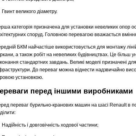
Гвинт великого діаметру.
рша категорія призначена для установки невеликих опор ос
хітектурних споруд. Головною перевагою вважається вмінн
редній БКМ найчастіше використовується для монтажу ліній 
ркани, а також робіт на невеликих будівництвах. Це більш у
конання стандартних завдань. Великі моделі призначені для
фраструктури. До переваг можна віднести надзвичайно висок
ровою установкою.
ереваги перед іншими виробниками
ред переваг бурильно-кранових машин на шасі Renault в п
ділити:
Надійність і довговічність ходової частини;