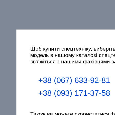
Щоб купити спецтехніку, виберіт
модель в нашому каталозі спецт
зв'яжіться з нашими фахівцями 
+38 (067) 633-92-81
+38 (093) 171-37-58
Також ви можете скористатися 