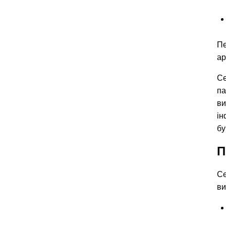
Пе
ар
Се
па
ви
ін
бу
П
Се
ви