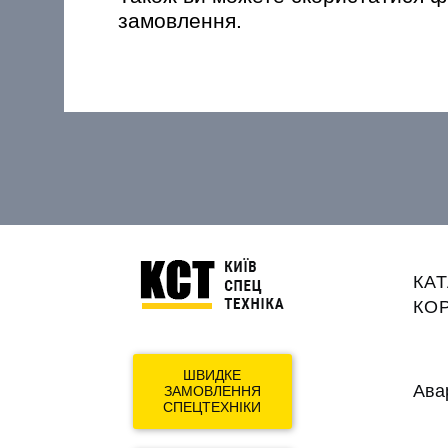
замовлення.
Mai
КА
navi
КОР
ШВИДКЕ
Ава
ЗАМОВЛЕННЯ
СПЕЦТЕХНІКИ