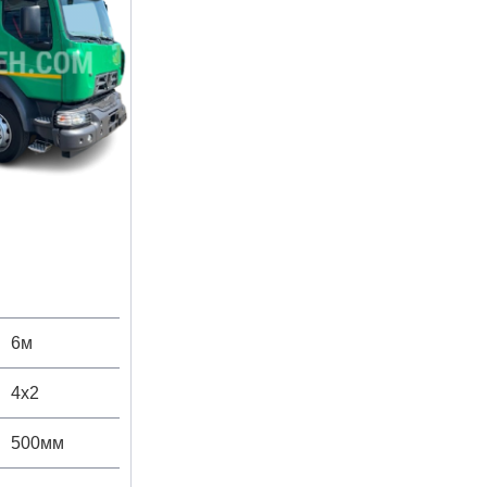
6м
4х2
500мм