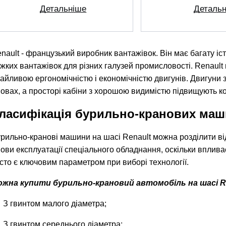
Деталь
Детальніше
nault - французький виробник вантажівок. Він має багату іст
жких вантажівок для різних галузей промисловості. Renault 
айливою ергономічністю і економічністю двигунів. Двигуни 
овах, а просторі кабіни з хорошою видимістю підвищують 
ласифікація бурильно-кранових маш
рильно-кранові машини на шасі Renault можна розділити від
ови експлуатації спеціального обладнання, оскільки вплива
сто є ключовим параметром при виборі технології.
жна купити бурильно-крановий автомобіль на шасі Re
З гвинтом малого діаметра;
З гвинтом середнього діаметра;