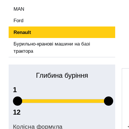
MAN
Ford
Renault
Бурильно-кранові машини на базі
трактора
Глибина буріння
Колісна формула