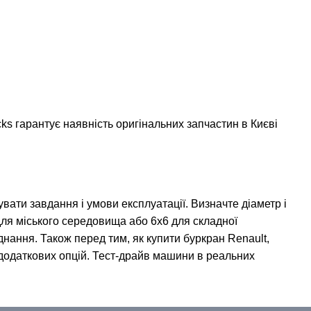
ks гарантує наявність оригінальних запчастин в Києві
ати завдання і умови експлуатації. Визначте діаметр і
для міського середовища або 6х6 для складної
днання. Також перед тим, як купити буркран Renault,
і додаткових опцій. Тест-драйв машини в реальних