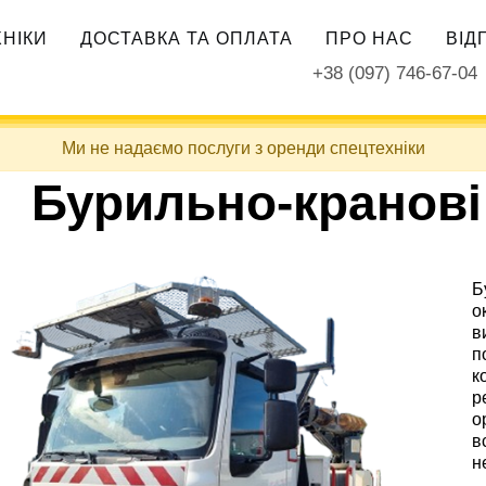
ХНІКИ
ДОСТАВКА ТА ОПЛАТА
ПРО НАС
ВІД
+38 (097) 746-67-04
Ми не надаємо послуги з оренди спецтехніки
Бурильно-кранові
Б
о
в
п
к
р
о
в
н