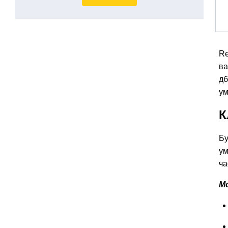
Re
ва
дб
ум
К
Бу
ум
ча
Мо