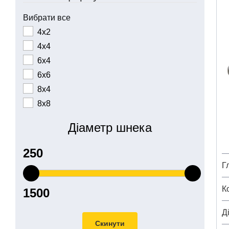
Вибрати все
4х2
4х4
6х4
6х6
8х4
8х8
Діаметр шнека
Г
К
Д
Скинути