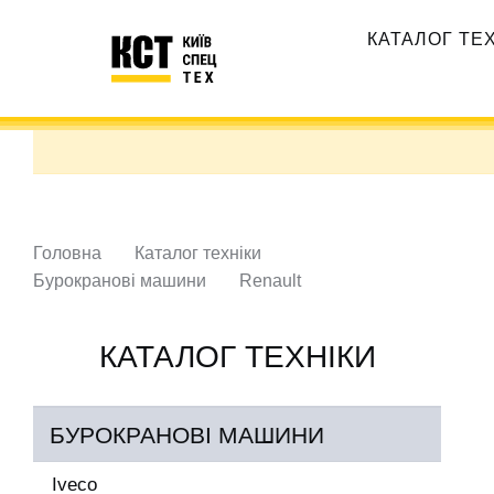
Перейти
Основная
до
КАТАЛОГ ТЕ
навигация
основного
вмісту
Головна
Каталог техніки
Бурокранові машини
Renault
КАТАЛОГ ТЕХНІКИ
БУРОКРАНОВІ МАШИНИ
Iveco