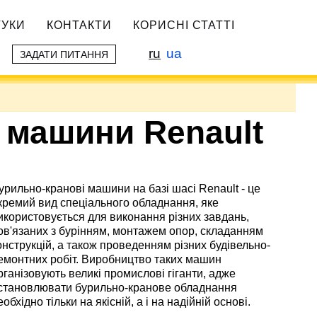
ГУКИ
КОНТАКТИ
КОРИСНІ СТАТТІ
ru
ua
ЗАДАТИ ПИТАННЯ
 машини Renault
урильно-кранові машини на базі шасі Renault - це
кремий вид спеціального обладнання, яке
икористовується для виконання різних завдань,
ов'язаних з бурінням, монтажем опор, складанням
онструкцій, а також проведенням різних будівельно-
емонтних робіт. Виробництво таких машин
рганізовують великі промислові гіганти, адже
становлювати бурильно-кранове обладнання
еобхідно тільки на якісній, а і на надійній основі.