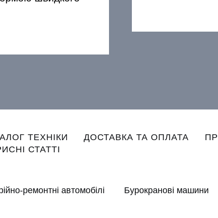
n
ТАЛОГ ТЕХНІКИ
ДОСТАВКА ТА ОПЛАТА
ПР
gation
ИСНІ СТАТТІ
рійно-ремонтні автомобілі
Бурокранові машини