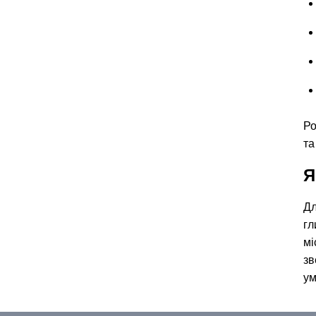
Ро
та
Я
Дл
гл
мі
зв
ум