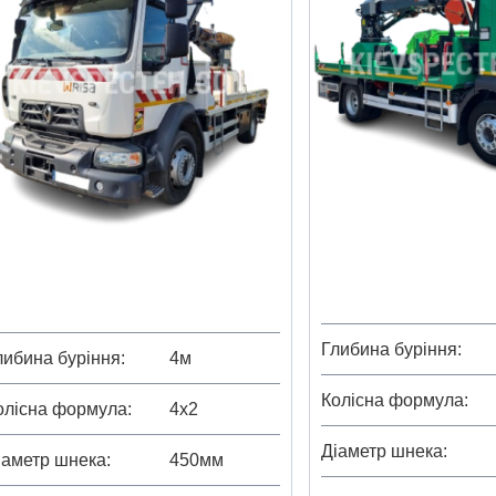
Глибина буріння
либина буріння
4м
Колісна формула
олісна формула
4х2
Діаметр шнека
іаметр шнека
450мм