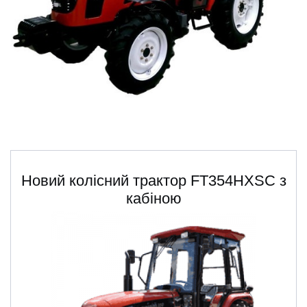
ru
ua
Новий колісний трактор FT354HXSC з
кабіною