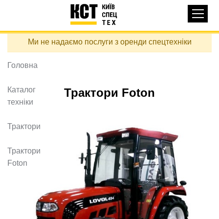
Основная
КАТАЛОГ ТЕХНІКИ
навигация
Перейти
Ми не надаємо послуги з оренди спецтехніки
до
ДОСТАВКА ТА ОПЛАТА
основного
вмісту
Головна
ПРО НАС
ВІДГУКИ
Каталог
Трактори Foton
техніки
КОНТАКТИ
КОРИСНІ СТАТТІ
Трактори
ПОДЗВОНИТИ
Трактори
Foton
Контактні телефони:
+38 (097) 746-67-04
ЗАДАТИ ПИТАННЯ