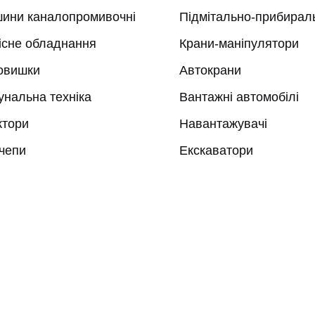
ини каналопромивочні
Підмітально-прибирал
існе обладнання
Крани-маніпулятори
овишки
Автокрани
унальна техніка
Вантажні автомобілі
ктори
Навантажувачі
чепи
Екскаватори