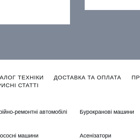
n
ТАЛОГ ТЕХНІКИ
ДОСТАВКА ТА ОПЛАТА
ПР
gation
ИСНІ СТАТТІ
рійно-ремонтні автомобілі
Бурокранові машини
ососні машини
Асенізатори