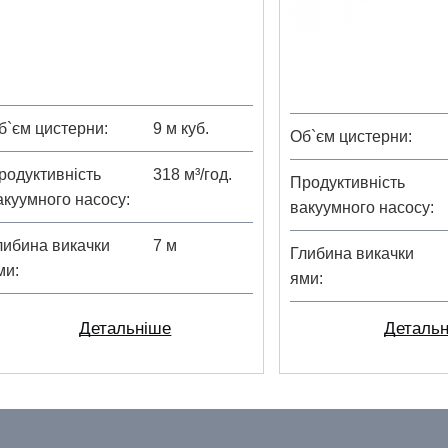
б`єм цистерни
9 м куб.
Об`єм цистерни
родуктивність
318 м³/год.
Продуктивність
акуумного насосу
вакуумного насосу
либина викачки
7 м
Глибина викачки
ми
ями
Детальніше
Деталь