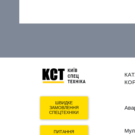
Mai
КА
navi
КОР
ШВИДКЕ
Ава
ЗАМОВЛЕННЯ
СПЕЦТЕХНІКИ
Мул
ПИТАННЯ