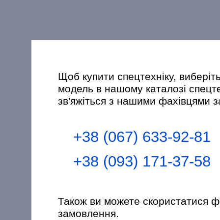
Щоб купити спецтехніку, виберіт
модель в нашому каталозі спецт
зв'яжіться з нашими фахівцями 
+38 (067) 633-92-81
+38 (093) 171-37-58
Також ви можете скористатися 
замовлення.