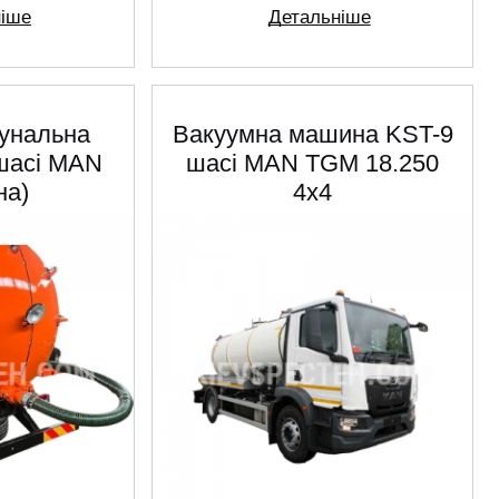
ніше
Детальніше
унальна
Вакуумна машина KST-9
шасі МАN
шасі MAN TGM 18.250
на)
4x4