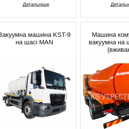
Детальніше
Деталь
Вакуумна машина KST-9
Машина ком
на шасі MAN
вакуумна на 
(вжива