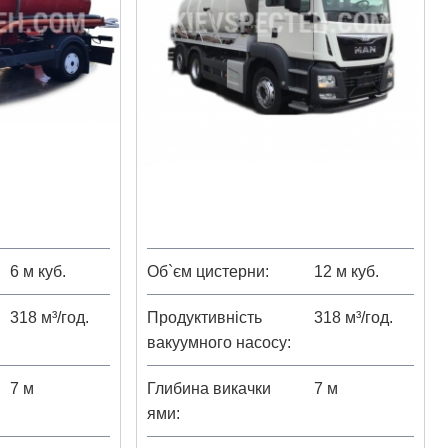
6 м куб.
Об`єм цистерни
12 м куб.
318 м³/год.
Продуктивність
318 м³/год.
вакуумного насосу
7 м
Глибина викачки
7 м
ями