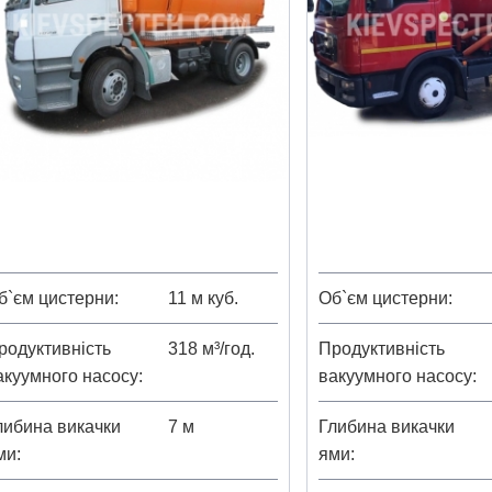
б`єм цистерни
11 м куб.
Об`єм цистерни
родуктивність
318 м³/год.
Продуктивність
акуумного насосу
вакуумного насосу
либина викачки
7 м
Глибина викачки
ми
ями