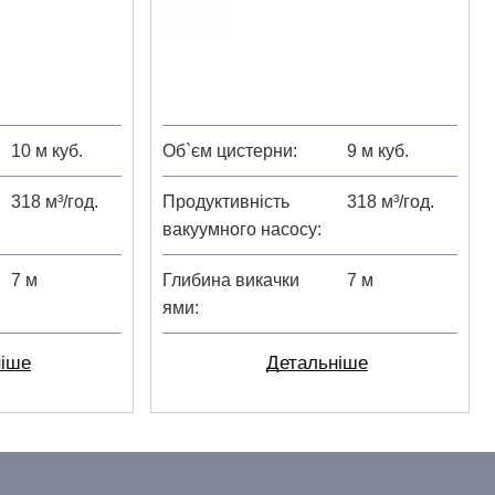
10 м куб.
Об`єм цистерни
9 м куб.
318 м³/год.
Продуктивність
318 м³/год.
вакуумного насосу
7 м
Глибина викачки
7 м
ями
ніше
Детальніше