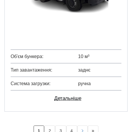
Об'єм бункера
10 м³
Тип завантаження
заднє
Система загрузки
ручна
Детальніше
Розбивка
»
1
2
3
4