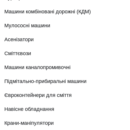
Машини комбіновані дорожні (КДМ)
Мулососні машини
Асенізатори
Сміттєвози
Машини каналопромивочні
Підмітально-прибиральні машини
Євроконтейнери для сміття
Навісне обладнання
Крани-маніпулятори