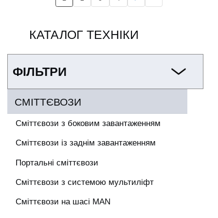
Поточна
Page
Page
Page
Наступна
Остання
на
сторінка
сторінка
сторінка
сторінки
КАТАЛОГ ТЕХНІКИ
ФІЛЬТРИ
СМІТТЄВОЗИ
Сміттєвози з боковим завантаженням
Сміттєвози із заднім завантаженням
Портальні сміттєвози
Сміттєвози з системою мультиліфт
Сміттєвози на шасі MAN