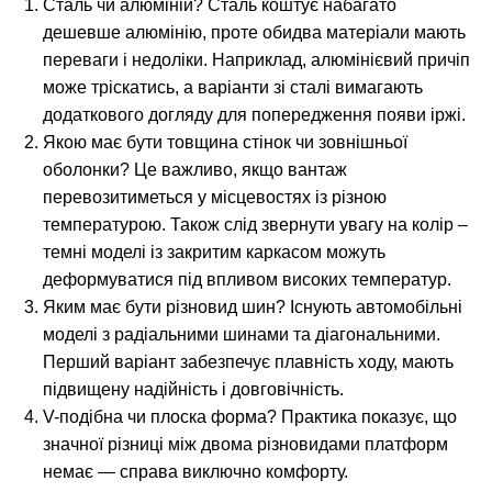
Сталь чи алюміній? Сталь коштує набагато
дешевше алюмінію, проте обидва матеріали мають
переваги і недоліки. Наприклад, алюмінієвий причіп
може тріскатись, а варіанти зі сталі вимагають
додаткового догляду для попередження появи іржі.
Якою має бути товщина стінок чи зовнішньої
оболонки? Це важливо, якщо вантаж
перевозитиметься у місцевостях із різною
температурою. Також слід звернути увагу на колір –
темні моделі із закритим каркасом можуть
деформуватися під впливом високих температур.
Яким має бути різновид шин? Існують автомобільні
моделі з радіальними шинами та діагональними.
Перший варіант забезпечує плавність ходу, мають
підвищену надійність і довговічність.
V-подібна чи плоска форма? Практика показує, що
значної різниці між двома різновидами платформ
немає — справа виключно комфорту.