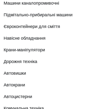
Машини каналопромивочні
Підмітально-прибиральні машини
Євроконтейнери для сміття
Навісне обладнання
Крани-маніпулятори
Дорожня техніка
Автовишки
Автокрани
Автоцистерни
Комунальна техніка