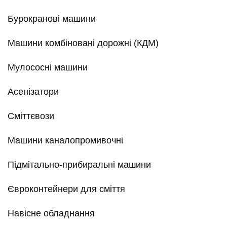
Бурокранові машини
Машини комбіновані дорожні (КДМ)
Мулососні машини
Асенізатори
Сміттєвози
Машини каналопромивочні
Підмітально-прибиральні машини
Євроконтейнери для сміття
Навісне обладнання