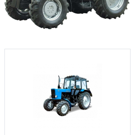
ru
ua