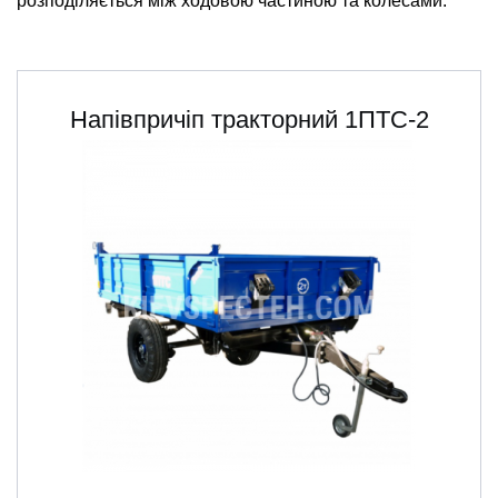
розподіляється між ходовою частиною та колесами.
Напівпричіп тракторний 1ПТС-2