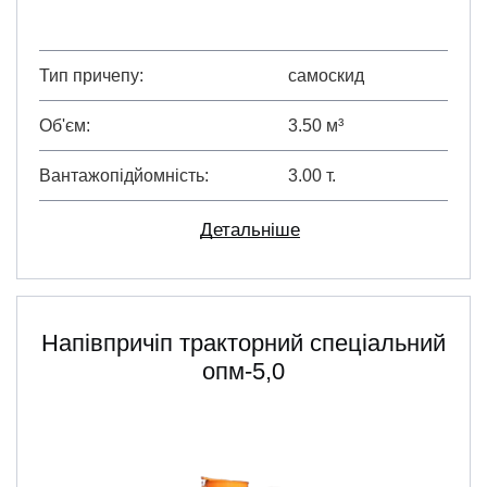
Тип причепу
самоскид
Об'єм
3.50 м³
Вантажопідйомність
3.00 т.
Детальніше
Напівпричіп тракторний спеціальний
опм-5,0