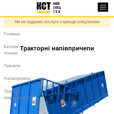
Основная
КАТАЛОГ ТЕХНІКИ
навигация
Перейти
Ми не надаємо послуги з оренди спецтехніки
до
ДОСТАВКА ТА ОПЛАТА
основного
вмісту
Головна
ПРО НАС
ВІДГУКИ
Каталог
Тракторні напівпричепи
техніки
КОНТАКТИ
КОРИСНІ СТАТТІ
Причепи
ПОДЗВОНИТИ
Напівпричепи
Контактні телефони:
Тракторні
напівпричепи
+38 (097) 746-67-04
ЗАДАТИ ПИТАННЯ