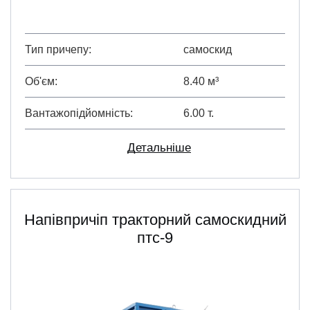
Тип причепу
самоскид
Об'єм
8.40 м³
Вантажопідйомність
6.00 т.
Детальніше
Напівпричіп тракторний самоскидний
птс-9