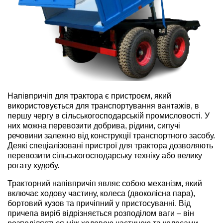
ru
ua
Напівпричіп для трактора є пристроєм, який
використовується для транспортування вантажів, в
першу чергу в сільськогосподарській промисловості. У
них можна перевозити добрива, рідини, сипучі
речовини залежно від конструкції транспортного засобу.
Деякі спеціалізовані пристрої для трактора дозволяють
перевозити сільськогосподарську техніку або велику
рогату худобу.
Тракторний напівпричіп являє собою механізм, який
включає ходову частину, колеса (двоколісна пара),
бортовий кузов та причіпний у пристосуванні. Від
причепа виріб відрізняється розподілом ваги – він