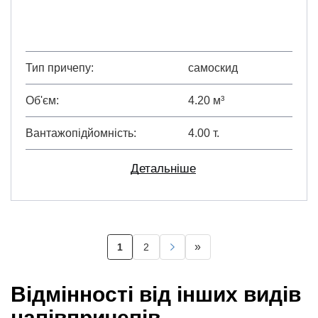
Тип причепу
самоскид
Об'єм
4.20 м³
Вантажопідйомність
4.00 т.
Детальніше
Розбивка
»
1
2
Поточна
Page
Наступна
Остання
на
сторінка
сторінка
сторінка
сторінки
Відмінності від інших видів
напівпричепів