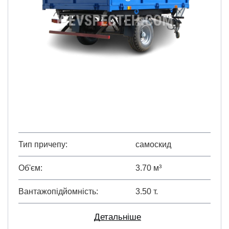
Тип причепу
самоскид
Об'єм
3.70 м³
Вантажопідйомність
3.50 т.
Детальніше