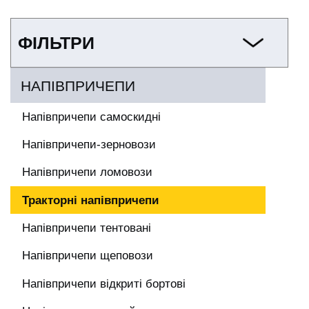
ФІЛЬТРИ
НАПІВПРИЧЕПИ
Напівпричепи самоскидні
Напівпричепи-зерновози
Напівпричепи ломовози
Тракторні напівпричепи
Напівпричепи тентовані
Напівпричепи щеповози
Напівпричепи відкриті бортові