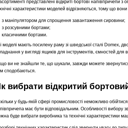
асортименті представлені відкриті бортові напівпричепи з 
хнічні характеристики моделей відрізняються, тому що вони
з маніпулятором для спрощення завантаження сировини;
з розсувними бортами;
класичними бортами.
і моделі мають посилену раму зі шведської сталі Domex, дв
ладнання у вигляді ящиків для інструментів, ємностей для во
що ви не знайшли те, що шукали, завжди можете звернутис
м сподобаються.
к вибрати відкритий бортови
кільки у будь-якій сфері промисловості неможливо обійтися
півпричепа має бути відповідальним. Особливості вибору з
жна буде вибрати виробника та технічні характеристики ма
розборі технічних характеристик слід звернути увагу до тип