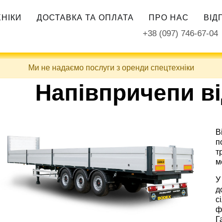
ХНІКИ
ДОСТАВКА ТА ОПЛАТА
ПРО НАС
ВІД
+38 (097) 746-67-04
Ми не надаємо послуги з оренди спецтехніки
Напівпричепи ві
В
п
т
м
У
д
с
ф
Г