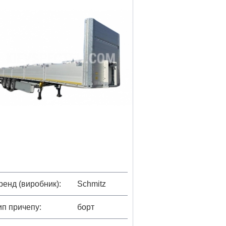
ренд (виробник)
Schmitz
ип причепу
борт