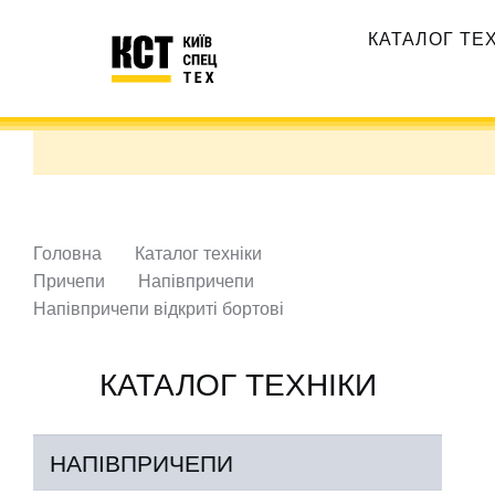
Перейти
Основная
до
КАТАЛОГ ТЕ
навигация
основного
вмісту
Головна
Каталог техніки
Причепи
Напівпричепи
Напівпричепи відкриті бортові
КАТАЛОГ ТЕХНІКИ
НАПІВПРИЧЕПИ