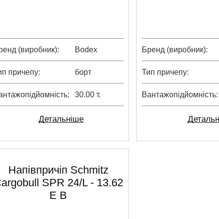
ренд (виробник)
Bodex
Бренд (виробник)
ип причепу
борт
Тип причепу
антажопідйомність
30.00 т.
Вантажопідйомність
Детальніше
Деталь
Напівпричіп Schmitz
argobull SPR 24/L - 13.62
E B