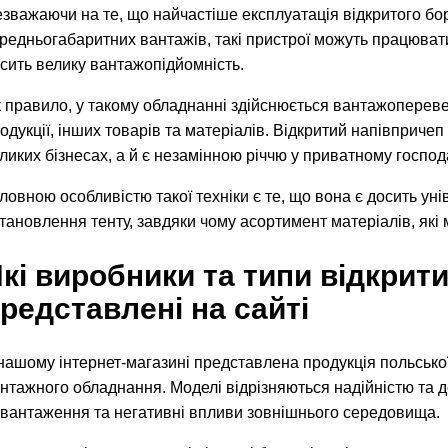
зважаючи на те, що найчастіше експлуатація відкритого бо
редньогабаритних вантажів, такі пристрої можуть працюват
сить велику вантажопідйомність.
 правило, у такому обладнанні здійснюється вантажопереве
одукції, інших товарів та матеріалів. Відкритий напівпричеп
ликих бізнесах, а й є незамінною річчю у приватному господ
ловною особливістю такої техніки є те, що вона є досить у
тановлення тенту, завдяки чому асортимент матеріалів, які
кі виробники та типи відкрит
редставлені на сайті
нашому інтернет-магазині представлена продукція польської 
нтажного обладнання. Моделі відрізняються надійністю та 
вантаження та негативні впливи зовнішнього середовища.