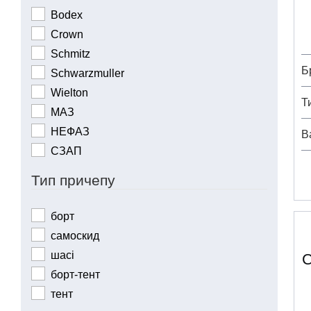
Bodex
Crown
Schmitz
Б
Schwarzmuller
Wielton
Т
МАЗ
НЕФАЗ
В
СЗАП
Тип причепу
борт
самоскид
шасі
C
борт-тент
тент