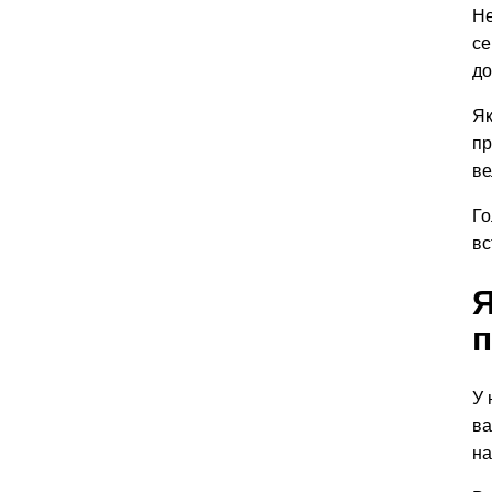
Не
се
до
Як
пр
ве
Го
вс
Я
п
У 
ва
на