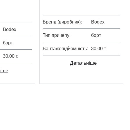
Бренд (виробник)
Bodex
Bodex
Тип причепу
борт
борт
Вантажопідйомність
30.00 т.
30.00 т.
Детальніше
ніше