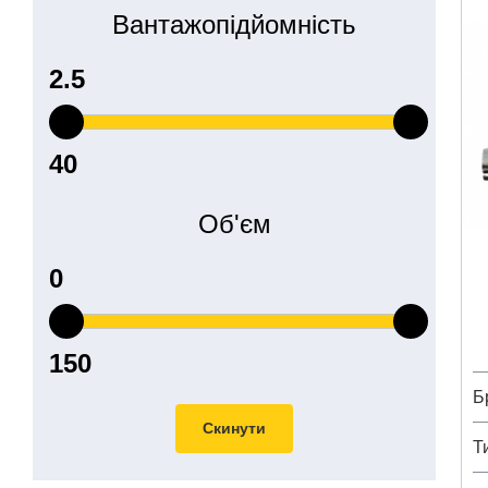
Вантажопідйомність
Об'єм
Б
Скинути
Т