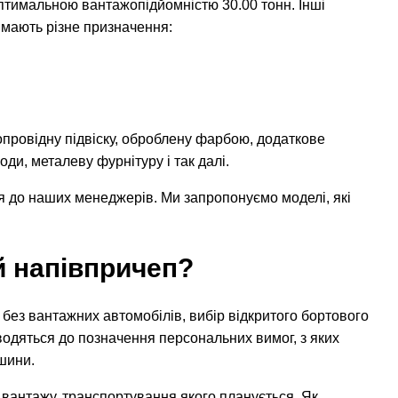
оптимальною вантажопідйомністю 30.00 тонн. Інші
 мають різне призначення:
опровідну підвіску, оброблену фарбою, додаткове
ди, металеву фурнітуру і так далі.
я до наших менеджерів. Ми запропонуємо моделі, які
й напівпричеп?
 без вантажних автомобілів, вибір відкритого бортового
водяться до позначення персональних вимог, з яких
шини.
у вантажу, транспортування якого планується. Як