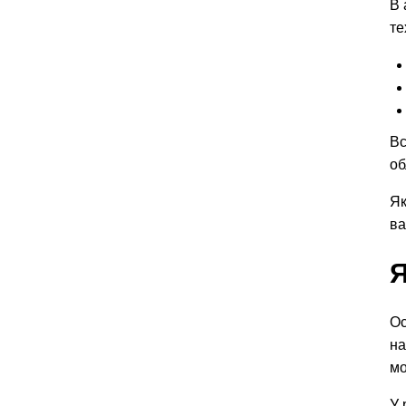
В 
те
Вс
об
Як
ва
Я
Ос
на
мо
У 