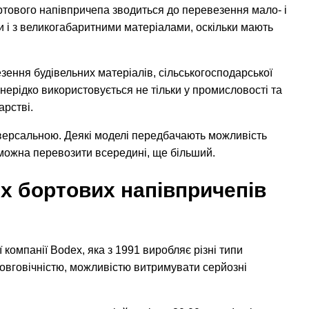
ртового напівпричепа зводиться до перевезення мало- і
и і з великогабаритними матеріалами, оскільки мають
зення будівельних матеріалів, сільськогосподарської
 нерідко використовується не тільки у промисловості та
арстві.
ніверсальною. Деякі моделі передбачають можливість
 можна перевозити всередині, ще більший.
их бортових напівпричепів
компанії Bodex, яка з 1991 виробляє різні типи
довговічністю, можливістю витримувати серйозні