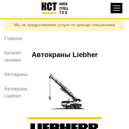
Основная
КАТАЛОГ ТЕХНИКИ
навигация
Перейти
Мы не предоставляем услуги по аренде спецтехники
к
ДОСТАВКА И ОПЛАТА
основному
содержанию
Главная
О НАС
ОТЗЫВЫ
Каталог
Автокраны Liebher
техники
КОНТАКТЫ
ПОЛЕЗНЫЕ СТАТЬИ
Автокраны
ПОЗВОНИТЬ
Автокрани
Liebherr
Контактні телефони:
ua
ru
ЗАДАТЬ ВОПРОС