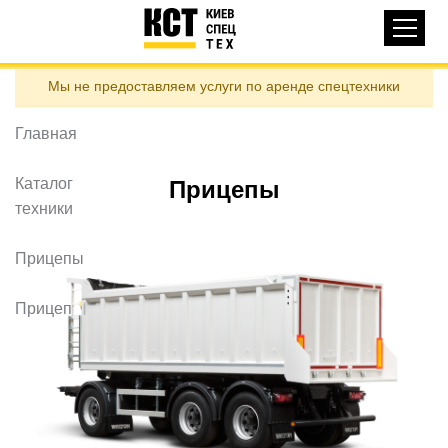
Основная
КАТАЛОГ ТЕХНИКИ
навигация
Перейти
Мы не предоставляем услуги по аренде спецтехники
к
ДОСТАВКА И ОПЛАТА
основному
содержанию
Главная
О НАС
ОТЗЫВЫ
Каталог
Прицепы
техники
КОНТАКТЫ
ПОЛЕЗНЫЕ СТАТЬИ
Прицепы
ПОЗВОНИТЬ
Прицеп
Контактні телефони:
ua
ru
ЗАДАТЬ ВОПРОС