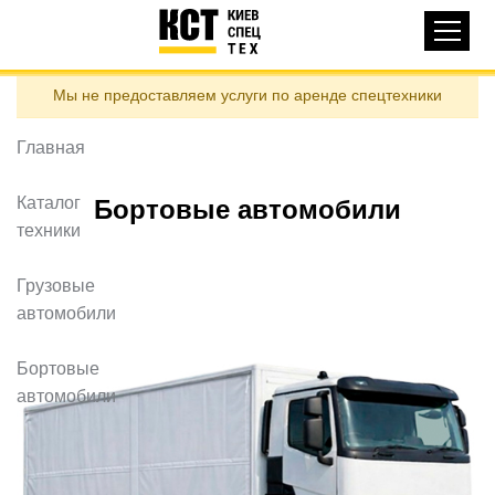
Основная
КАТАЛОГ ТЕХНИКИ
навигация
Перейти
Мы не предоставляем услуги по аренде спецтехники
к
ДОСТАВКА И ОПЛАТА
основному
содержанию
Главная
О НАС
ОТЗЫВЫ
Каталог
Бортовые автомобили
техники
КОНТАКТЫ
ПОЛЕЗНЫЕ СТАТЬИ
Грузовые
автомобили
ПОЗВОНИТЬ
Бортовые
Контактні телефони:
автомобили
ua
ru
ЗАДАТЬ ВОПРОС