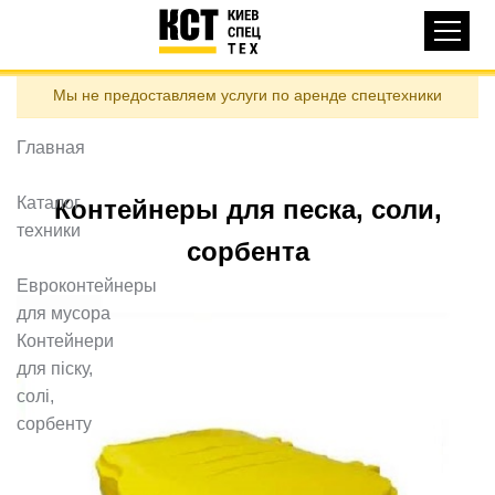
Основная
КАТАЛОГ ТЕХНИКИ
навигация
Перейти
Мы не предоставляем услуги по аренде спецтехники
к
ДОСТАВКА И ОПЛАТА
основному
содержанию
Главная
О НАС
ОТЗЫВЫ
Каталог
Контейнеры для песка, соли,
техники
КОНТАКТЫ
сорбента
ПОЛЕЗНЫЕ СТАТЬИ
Евроконтейнеры
для мусора
ПОЗВОНИТЬ
Контейнери
для піску,
Контактні телефони:
солі,
сорбенту
ua
ru
ЗАДАТЬ ВОПРОС