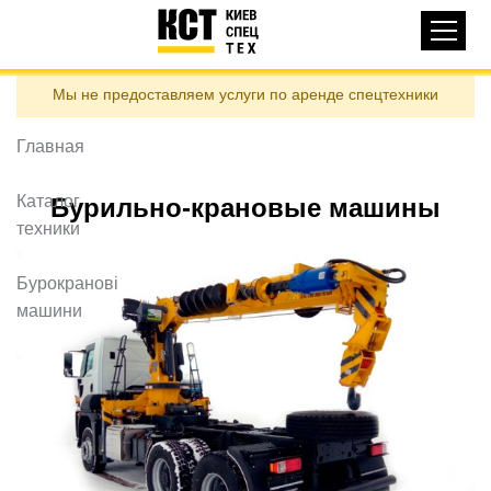
Основная
КАТАЛОГ ТЕХНИКИ
навигация
Перейти
Мы не предоставляем услуги по аренде спецтехники
к
ДОСТАВКА И ОПЛАТА
основному
содержанию
Главная
О НАС
ОТЗЫВЫ
Каталог
Бурильно-крановые машины
техники
КОНТАКТЫ
ПОЛЕЗНЫЕ СТАТЬИ
Бурокранові
машини
ПОЗВОНИТЬ
Контактні телефони:
ua
ru
ЗАДАТЬ ВОПРОС