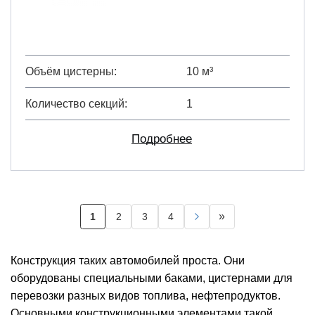
Объём цистерны
10 м³
Количество секций
1
Подробнее
Нумерация
»
1
2
3
4
Текущая
Page
Page
Page
Следующая
Последняя
страниц
страница
страница
страница
Конструкция таких автомобилей проста. Они
оборудованы специальными баками, цистернами для
перевозки
разных видов топлива, нефтепродуктов.
Основными конструкционными элементами такой