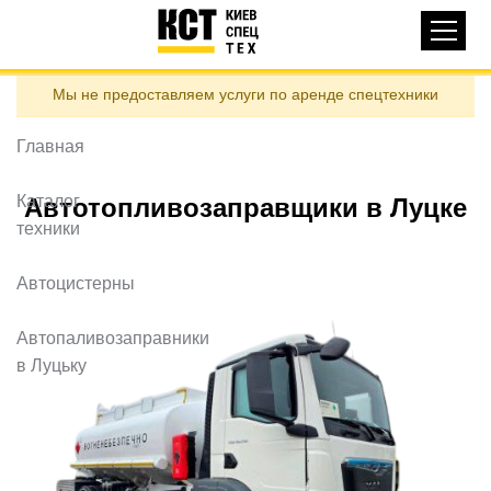
Основная
КАТАЛОГ ТЕХНИКИ
навигация
Перейти
Мы не предоставляем услуги по аренде спецтехники
к
ДОСТАВКА И ОПЛАТА
основному
содержанию
Главная
О НАС
ОТЗЫВЫ
Каталог
Автотопливозаправщики в Луцке
техники
КОНТАКТЫ
ПОЛЕЗНЫЕ СТАТЬИ
Автоцистерны
ПОЗВОНИТЬ
Автопаливозаправники
в Луцьку
Контактні телефони:
ua
ru
ЗАДАТЬ ВОПРОС