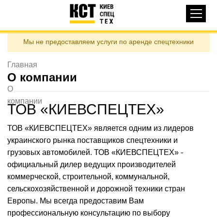
Основная
КАТАЛОГ ТЕХНИКИ
навигация
Перейти
Мы не предоставляем услуги по аренде спецтехники
к
ДОСТАВКА И ОПЛАТА
основному
содержанию
Главная
О НАС
О компании
ОТЗЫВЫ
О
компании
КОНТАКТЫ
ТОВ «КИЕВСПЕЦТЕХ»
ПОЛЕЗНЫЕ СТАТЬИ
ТОВ «КИЕВСПЕЦТЕХ» является одним из лидеров
украинского рынка поставщиков спецтехники и
ПОЗВОНИТЬ
грузовых автомобилей. ТОВ «КИЕВСПЕЦТЕХ» -
официальный дилер ведущих производителей
Контактні телефони:
коммерческой, строительной, коммунальной,
сельскохозяйственной и дорожной техники стран
Европы. Мы всегда предоставим Вам
ua
ru
ЗАДАТЬ ВОПРОС
профессиональную консультацию по выбору