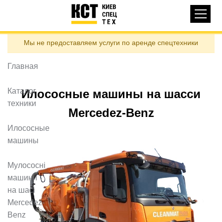
Основная
КАТАЛОГ ТЕХНИКИ
навигация
Перейти
Мы не предоставляем услуги по аренде спецтехники
к
ДОСТАВКА И ОПЛАТА
основному
содержанию
Главная
О НАС
ОТЗЫВЫ
Каталог
Илососные машины на шасси
техники
КОНТАКТЫ
Mercedez-Benz
ПОЛЕЗНЫЕ СТАТЬИ
Илососные
машины
ПОЗВОНИТЬ
Мулососні
Контактні телефони:
машини
на шасі
Mercedez-
ua
ru
Benz
ЗАДАТЬ ВОПРОС