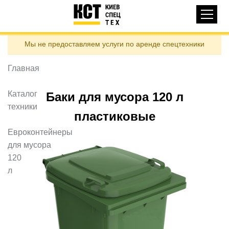
Основная
КАТАЛОГ ТЕХНИКИ
навигация
Перейти
Мы не предоставляем услуги по аренде спецтехники
к
ДОСТАВКА И ОПЛАТА
основному
содержанию
Главная
О НАС
ОТЗЫВЫ
Каталог
Баки для мусора 120 л
техники
КОНТАКТЫ
пластиковые
ПОЛЕЗНЫЕ СТАТЬИ
Евроконтейнеры
для мусора
ПОЗВОНИТЬ
120
л
Контактні телефони:
ua
ru
ЗАДАТЬ ВОПРОС