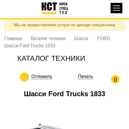
Основная
КАТАЛОГ ТЕХНИКИ
навигация
Перейти
Мы не предоставляем услуги по аренде спецтехники
к
ДОСТАВКА И ОПЛАТА
основному
содержанию
Главная
Каталог техники
Шасси
FORD
О НАС
Шасси Ford Trucks 1833
ОТЗЫВЫ
КАТАЛОГ ТЕХНИКИ
КОНТАКТЫ
ПОЛЕЗНЫЕ СТАТЬИ
Отложить
Печать
0
ПОЗВОНИТЬ
Шасси Ford Trucks 1833
Контактні телефони:
ua
ru
ЗАДАТЬ ВОПРОС