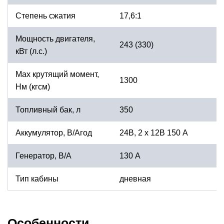
Степень сжатия
17,6:1
Мощность двигателя,
243 (330)
кВт (л.с.)
Мах крутящий момент,
1300
Нм (кгсм)
Топливный бак, л
350
Аккумулятор, В/Агод
24В, 2 х 12В 150 А
Генератор, В/А
130 А
Тип кабины
дневная
Особенности