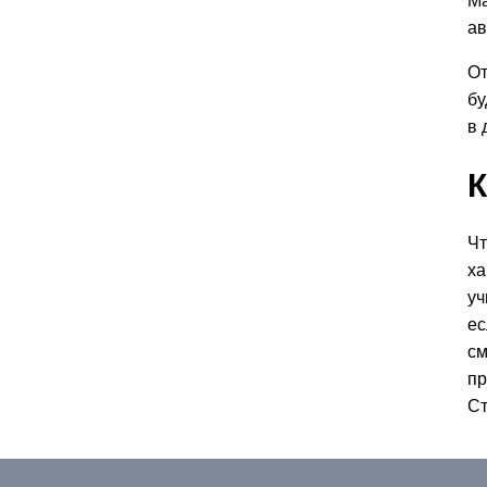
Ма
ав
От
бу
в 
К
Чт
ха
уч
ес
см
пр
Ст