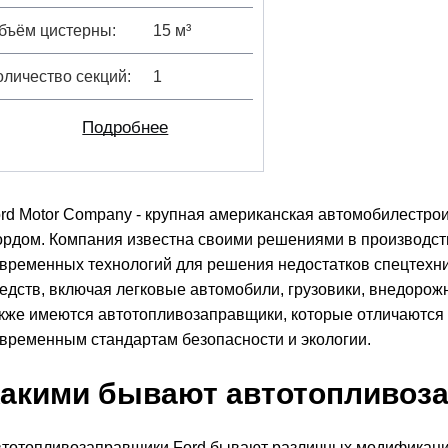
бъём цистерны
15 м³
оличество секций
1
Подробнее
rd Motor Company - крупная американская автомобилестрои
рдом. Компания известна своими решениями в производс
временных технологий для решения недостатков спецтехни
едств, включая легковые автомобили, грузовики, внедорож
кже имеются автотопливозаправщики, которые отличаются 
временным стандартам безопасности и экологии.
акими бывают автотопливоза
тотопливозаправщики Ford бывают различных модификаций,