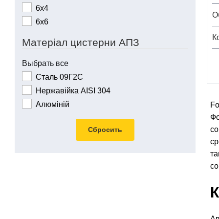
6х4
О
6х6
К
Матеріал цистерни АПЗ
Выбрать все
Сталь 09Г2С
Нержавійка AISI 304
Алюміній
Fo
Фо
со
Сбросить
ср
та
со
К
Ав