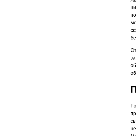
ци
по
мо
сф
бе
От
за
об
об
П
Fo
пр
св
не