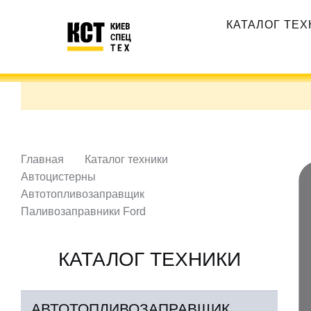
Перейти
Основная
к
КАТАЛОГ ТЕ
навигация
основному
содержанию
Главная
Каталог техники
Автоцистерны
Автотопливозаправщик
Паливозаправники Ford
КАТАЛОГ ТЕХНИКИ
АВТОТОПЛИВОЗАПРАВЩИК