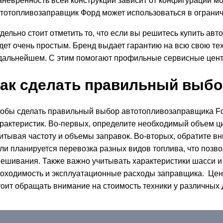
невренность всей конструкции зависит от конфигурации мо
тотопливозаправщик Форд может использоваться в ограни
дельно стоит отметить то, что если вы решитесь купить а
дет очень простым. Бренд выдает гарантию на всю свою те
дальнейшем. С этим помогают профильные сервисные центры
ак сделать правильный выбо
обы сделать правильный выбор автотопливозаправщика For
рактеристик. Во-первых, определите необходимый объем ци
итывая частоту и объемы заправок. Во-вторых, обратите вн
ли планируется перевозка разных видов топлива, что позв
ешивания. Также важно учитывать характеристики шасси и д
оходимость и эксплуатационные расходы заправщика. Цена
оит обращать внимание на стоимость техники у различных