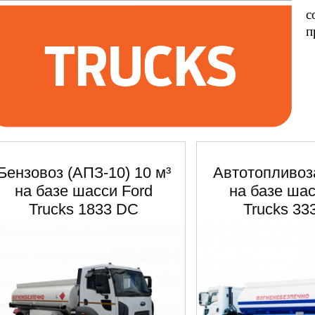
с
п
Бензовоз (АПЗ-10) 10 м³
Автотопливо
на базе шасси Ford
на базе шас
Trucks 1833 DC
Trucks 33