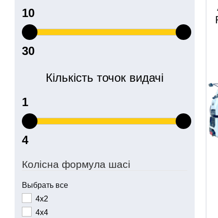
Кількість точок видачі
Колісна формула шасі
Выбрать все
4х2
4х4