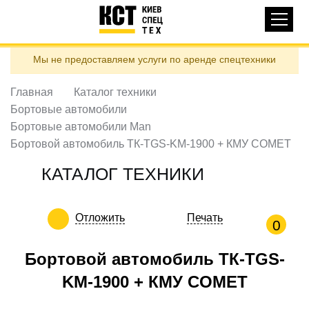
Основная
КАТАЛОГ ТЕХНИКИ
навигация
Перейти
Мы не предоставляем услуги по аренде спецтехники
к
ДОСТАВКА И ОПЛАТА
основному
содержанию
Главная
Каталог техники
О НАС
Бортовые автомобили
ОТЗЫВЫ
Бортовые автомобили Man
Бортовой автомобиль ТК-TGS-KM-1900 + КМУ COMET
КОНТАКТЫ
ПОЛЕЗНЫЕ СТАТЬИ
КАТАЛОГ ТЕХНИКИ
ПОЗВОНИТЬ
Отложить
Печать
0
Контактні телефони:
Бортовой автомобиль ТК-TGS-
KM-1900 + КМУ COMET
ua
ru
ЗАДАТЬ ВОПРОС