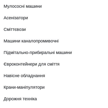
Мулососні машини
Асенізатори
Сміттєвози
Машини каналопромивочні
Підмітально-прибиральні машини
Євроконтейнери для сміття
Навісне обладнання
Крани-маніпулятори
Дорожня техніка