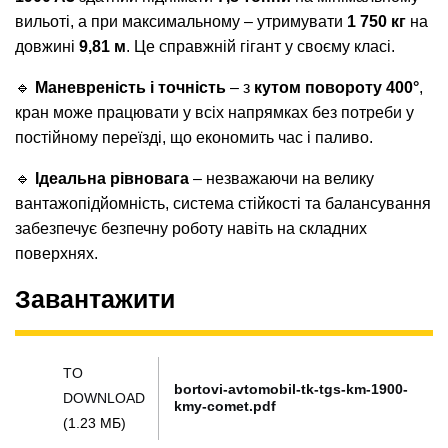
вильоті, а при максимальному – утримувати
1 750 кг
на
довжині
9,81 м
. Це справжній гігант у своєму класі.
🔹
Маневреність і точність
– з
кутом повороту 400°
,
кран може працювати у всіх напрямках без потреби у
постійному переїзді, що економить час і паливо.
🔹
Ідеальна рівновага
– незважаючи на велику
вантажопідйомність, система стійкості та балансування
забезпечує безпечну роботу навіть на складних
поверхнях.
Завантажити
TO
bortovi-avtomobil-tk-tgs-km-1900-
DOWNLOAD
kmy-comet.pdf
(1.23 МБ)