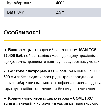
Кут обертання
400°
Вага КМУ
2,5 т.
Особливості
🔹
Базова міць
– створений на платформі
MAN TGS
33.400 6x6
, цей вантажівка має підвищену прохідність,
що дозволяє працювати навіть у найсуворіших умовах.
🔹
Бортова платформа XXL
– розміри 6 060 × 2 550 ×
600 мм забезпечують простір для транспортування
великогабаритних вантажів, а рифлена сталева підлога
гарантує надійне зчеплення та безпеку перевезення.
🔹
Кран-маніпулятор із характером
–
COMET XC
1900 A3
здатний піднімати
7,8 тонни
на мінімальному