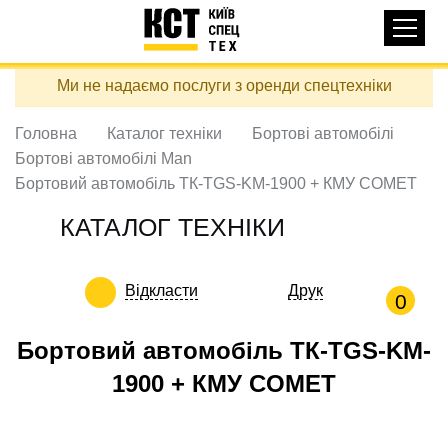
Основная
КАТАЛОГ ТЕХНІКИ
навигация
Перейти
Ми не надаємо послуги з оренди спецтехніки
до
ДОСТАВКА ТА ОПЛАТА
основного
вмісту
Головна
Каталог техніки
Бортові автомобілі
ПРО НАС
Бортові автомобілі Man
ВІДГУКИ
Бортовий автомобіль ТК-TGS-KM-1900 + КМУ COMET
КОНТАКТИ
КАТАЛОГ ТЕХНІКИ
КОРИСНІ СТАТТІ
Відкласти
Друк
ПОДЗВОНИТИ
0
Контактні телефони:
Бортовий автомобіль ТК-TGS-KM-
1900 + КМУ COMET
+38 (097) 746-67-04
ЗАДАТИ ПИТАННЯ