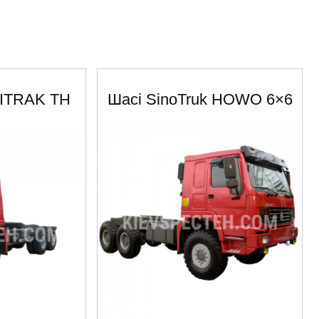
ITRAK TH
Шасі SinoTruk HOWO 6×6