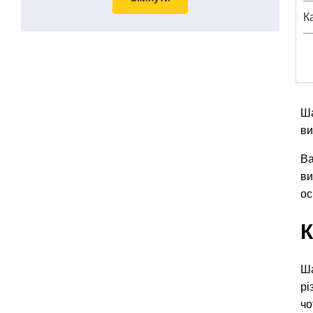
К
Ша
ви
Ва
ви
ос
К
Ша
рі
чо