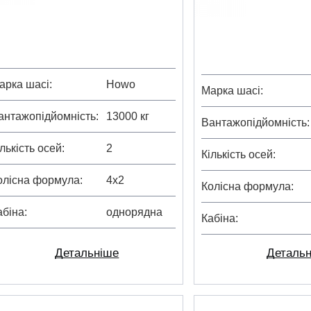
арка шасі
Howo
Марка шасі
антажопідйомність
13000 кг
Вантажопідйомність
ількість осей
2
Кількість осей
олісна формула
4х2
Колісна формула
абіна
однорядна
Кабіна
Детальніше
Деталь