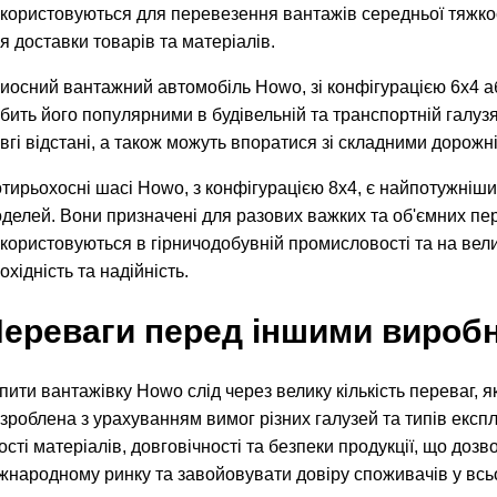
користовуються для перевезення вантажів середньої тяжкос
я доставки товарів та матеріалів.
иосний вантажний автомобіль Howo, зі конфігурацією 6x4 або
бить його популярними в будівельній та транспортній галузя
вгі відстані, а також можуть впоратися зі складними дорож
тирьохосні шасі Howo, з конфігурацією 8x4, є найпотужніш
делей. Вони призначені для разових важких та об'ємних пе
користовуються в гірничодобувній промисловості та на вели
охідність та надійність.
ереваги перед іншими вироб
пити вантажівку Howo слід через велику кількість переваг, 
зроблена з урахуванням вимог різних галузей та типів експл
ості матеріалів, довговічності та безпеки продукції, що до
жнародному ринку та завойовувати довіру споживачів у всьо