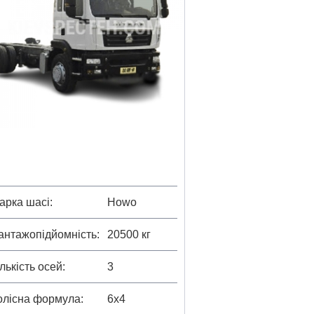
арка шасі
Howo
антажопідйомність
20500 кг
ількість осей
3
олісна формула
6х4