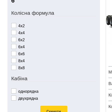
Колісна формула
4х2
4х4
6х2
6х4
6х6
8х4
8х8
М
Кабіна
В
однорядна
К
двухрядна
К
Скинути