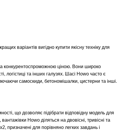
ращих варіантів вигідно купити якісну техніку для
 та конкурентоспроможною ціною. Вони широко
і, логістиці та інших галузях. Шасі Howo часто є
лючаючи самоскиди, бетономішалки, цистерни та інші.
ності, що дозволяє підібрати відповідну модель для
, вантажівки Howo діляться на двовісні, тривісні та
x2, призначені для порівняно легких завдань і