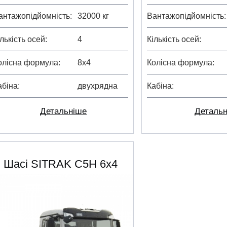
антажопідйомність
32000 кг
Вантажопідйомність
ількість осей
4
Кількість осей
олісна формула
8х4
Колісна формула
абіна
двухрядна
Кабіна
Детальніше
Деталь
Шасі SITRAK C5H 6х4