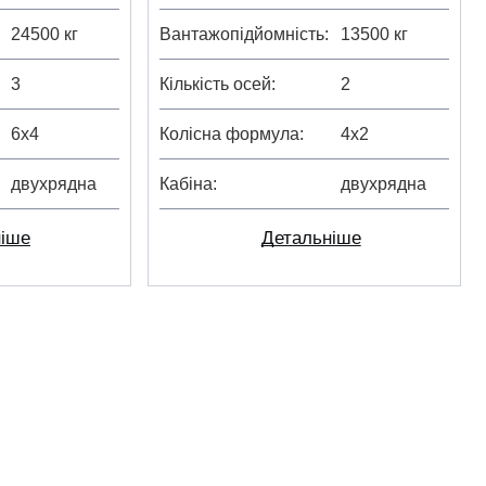
24500 кг
Вантажопідйомність
13500 кг
3
Кількість осей
2
6х4
Колісна формула
4х2
двухрядна
Кабіна
двухрядна
ніше
Детальніше