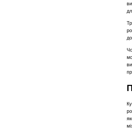
ви
дл
Тр
ро
до
Чо
мо
ви
пр
П
Ку
ро
як
мі