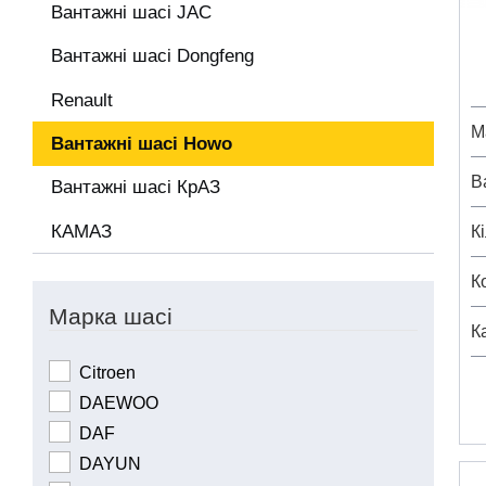
Вантажні шасі JAC
Вантажні шасі Dongfeng
Renault
М
Вантажні шасі Howo
В
Вантажні шасі КрАЗ
КАМАЗ
К
К
Марка шасі
К
Citroen
DAEWOO
DAF
DAYUN