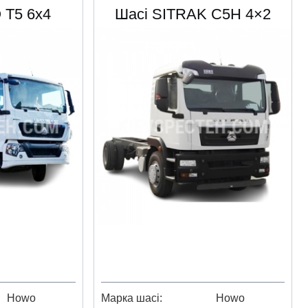
 Т5 6х4
Шасі SITRAK C5H 4×2
Howo
Марка шасі
Howo