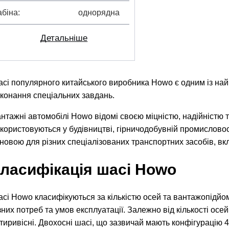
абіна
однорядна
Детальніше
сі популярного китайського виробника Howo є одним із найк
конання спеціальних завдань.
нтажні автомобілі Howo відомі своєю міцністю, надійністю
користовуються у будівництві, гірничодобувній промисловост
новою для різних спеціалізованих транспортних засобів, вк
ласифікація шасі Howo
сі Howo класифікуються за кількістю осей та вантажопідйом
зних потреб та умов експлуатації. Залежно від кількості осей
тиривісні. Двохосні шасі, що зазвичай мають конфігурацію 4