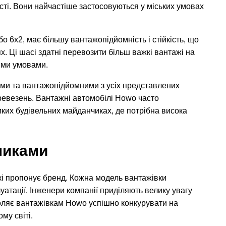
ті. Вони найчастіше застосовуються у міських умовах
 6x2, має більшу вантажопідйомність і стійкість, що
х. Ці шасі здатні перевозити більш важкі вантажі на
німи умовами.
ими та вантажопідйомними з усіх представлених
ревезень. Вантажні автомобілі Howo часто
ких будівельних майданчиках, де потрібна висока
никами
які пропонує бренд. Кожна модель вантажівки
уатації. Інженери компанії приділяють велику увагу
зволяє вантажівкам Howo успішно конкурувати на
му світі.