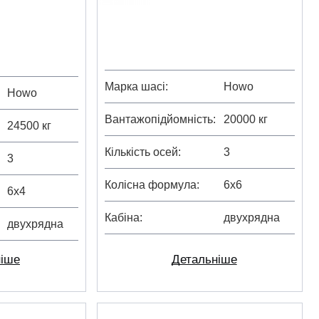
Марка шасі
Howo
Howo
Вантажопідйомність
20000 кг
24500 кг
Кількість осей
3
3
Колісна формула
6х6
6х4
Кабіна
двухрядна
двухрядна
Детальніше
ніше