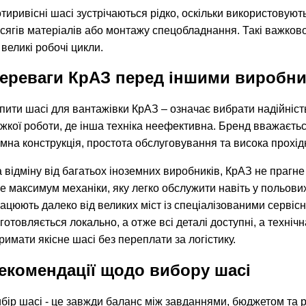
тиривісні шасі зустрічаються рідко, оскільки використовую
сягів матеріалів або монтажу спецобладнання. Такі важков
 великі робочі цикли.
ереваги КрАЗ перед іншими виробн
пити шасі для вантажівки КрАЗ – означає вибрати надійніст
жкої роботи, де інша техніка неефективна. Бренд вважаєтьс
мна конструкція, простота обслуговування та висока прохідн
 відміну від багатьох іноземних виробників, КрАЗ не прагн
е максимум механіки, яку легко обслужити навіть у польови
ацюють далеко від великих міст із спеціалізованими серві
готовляється локально, а отже всі деталі доступні, а техні
римати якісне шасі без переплати за логістику.
екомендації щодо вибору шасі
бір шасі - це завжди баланс між завданнями, бюджетом та 