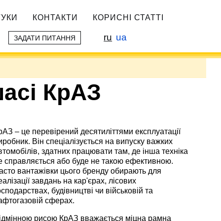
ГУКИ
КОНТАКТИ
КОРИСНІ СТАТТІ
ru
ua
ЗАДАТИ ПИТАННЯ
шасі КрАЗ
рАЗ – це перевірений десятиліттями експлуатації
иробник. Він спеціалізується на випуску важких
втомобілів, здатних працювати там, де інша техніка
е справляється або буде не такою ефективною.
асто вантажівки цього бренду обирають для
еалізації завдань на кар'єрах, лісових
осподарствах, будівництві чи військовій та
афтогазовій сферах.
ідмінною рисою КрАЗ вважається міцна рамна