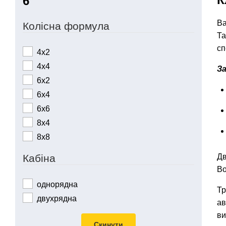
Ва
Колісна формула
Та
сп
4х2
4х4
З
6х2
6х4
6х6
8х4
8х8
Дв
Кабіна
Во
однорядна
Тр
двухрядна
ав
ви
Скинути