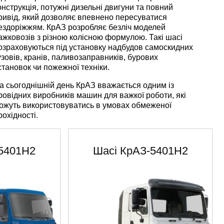
онструкція, потужні дизельні двигуни та повний
ривід, який дозволяє впевнено пересуватися
ездоріжжям. КрАЗ розробляє безліч моделей
ажковозів з різною колісною формулою. Такі шасі
озраховуються під установку надбудов самоскидних
узовів, кранів, паливозаправників, бурових
становок чи пожежної техніки.
а сьогоднішній день КрАЗ вважається одним із
ровідних виробників машин для важкої роботи, які
ожуть використовуватись в умовах обмеженої
рохідності.
5401Н2
Шасі КрАЗ-5401Н2