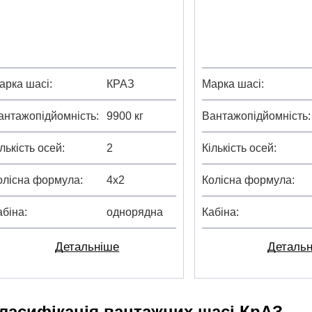
арка шасі
КРАЗ
Марка шасі
антажопідйомність
9900 кг
Вантажопідйомність
ількість осей
2
Кількість осей
олісна формула
4х2
Колісна формула
абіна
однорядна
Кабіна
Детальніше
Деталь
ласифікація вантажних шасі КрАЗ