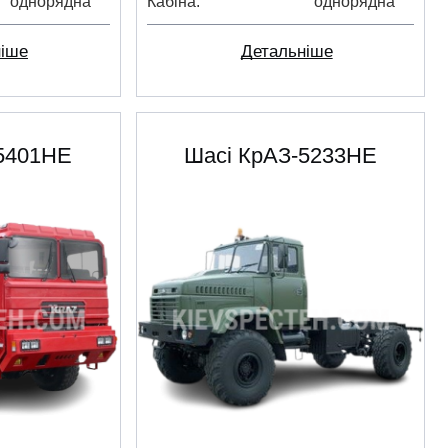
однорядна
Кабіна
однорядна
ніше
Детальніше
-5401НЕ
Шасі КрАЗ-5233НЕ