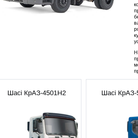
к
п
б
в
р
к
у
Н
п
м
п
Шасі КрАЗ-4501H2
Шасі КрАЗ-