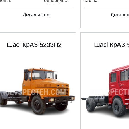
абіна
однорядна
Кабіна
Детальніше
Деталь
Шасі КрАЗ-5233Н2
Шасі КрАЗ