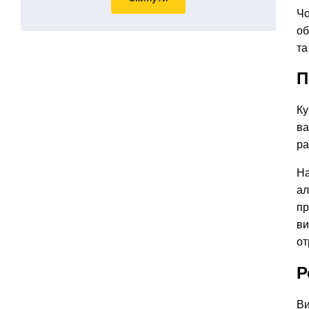
Чо
об
та
П
Ку
ва
ра
На
ал
пр
ви
от
Р
Ви