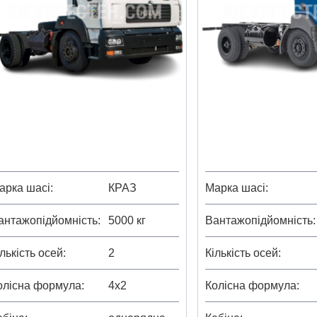
арка шасі
КРАЗ
Марка шасі
антажопідйомність
5000 кг
Вантажопідйомність
ількість осей
2
Кількість осей
олісна формула
4х2
Колісна формула