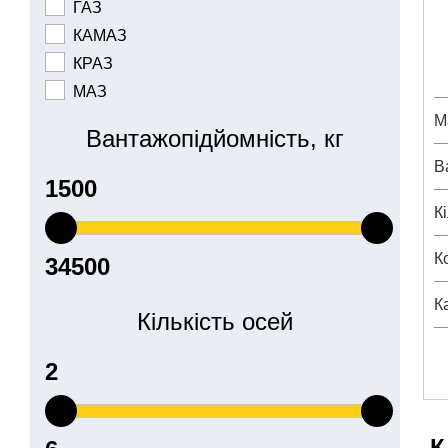
ГАЗ
КАМАЗ
КРАЗ
МАЗ
М
Вантажопідйомність, кг
В
К
К
К
Кількість осей
К