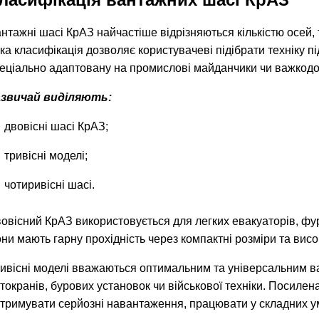
нтажні шасі КрАЗ найчастіше відрізняються кількістю осей
ка класифікація дозволяє користувачеві підібрати техніку 
еціально адаптовану на промислові майданчики чи важкодо
азвичай виділяють:
двовісні шасі КрАЗ;
тривісні моделі;
чотиривісні шасі.
овісний КрАЗ використовується для легких евакуаторів, фур
ни мають гарну прохідність через компактні розміри та висо
ивісні моделі вважаються оптимальним та універсальним вар
токранів, бурових установок чи військової техніки. Посиле
тримувати серйозні навантаження, працювати у складних у