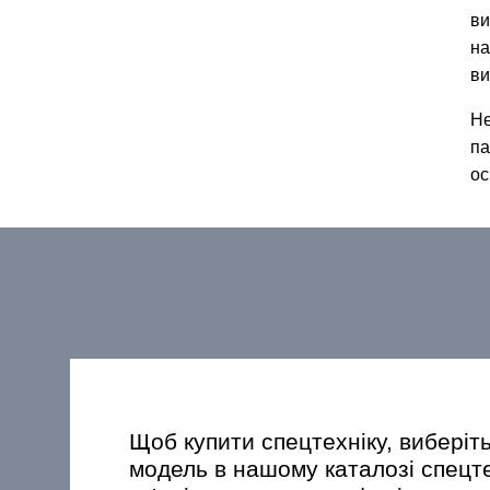
ви
на
ви
Не
па
ос
Щоб купити спецтехніку, виберіт
модель в нашому каталозі спецт