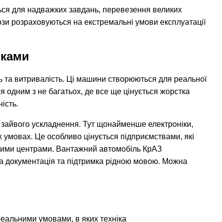
ться для надважких завдань, перевезення великих
ози розраховуються на екстремальні умови експлуатації
иками
ь та витривалість. Ці машини створюються для реальної
я одним з не багатьох, де все ще цінується жорстка
ість.
е зайвого ускладнення. Тут щонайменше електроніки,
х умовах. Це особливо цінується підприємствами, які
сними центрами. Вантажний автомобіль КрАЗ
чна документація та підтримка рідною мовою. Можна
реальними умовами, в яких техніка