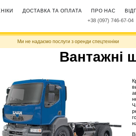
ХНІКИ
ДОСТАВКА ТА ОПЛАТА
ПРО НАС
ВІД
+38 (097) 746-67-04
Ми не надаємо послуги з оренди спецтехніки
Вантажні 
К
в
а
н
Ч
р
г
н
В