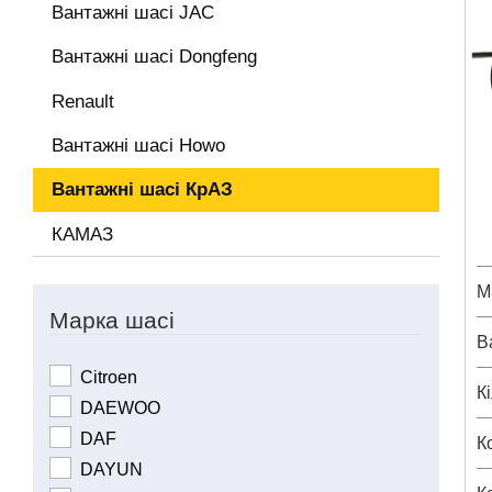
Вантажні шасі JAC
Вантажні шасі Dongfeng
Renault
Вантажні шасі Howo
Вантажні шасі КрАЗ
КАМАЗ
М
Марка шасі
В
Citroen
К
DAEWOO
DAF
К
DAYUN