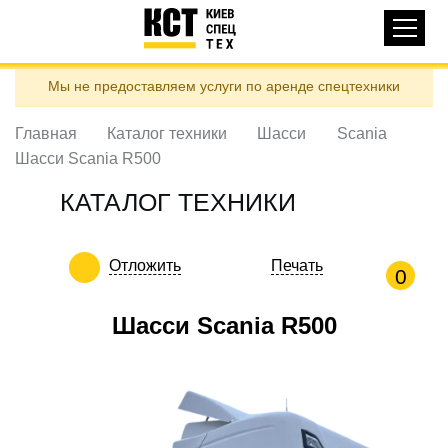
Основная
КАТАЛОГ ТЕХНИКИ
навигация
Перейти
Мы не предоставляем услуги по аренде спецтехники
к
ДОСТАВКА И ОПЛАТА
основному
содержанию
Главная
Каталог техники
Шасси
Scania
О НАС
Шасси Scania R500
ОТЗЫВЫ
КАТАЛОГ ТЕХНИКИ
КОНТАКТЫ
ПОЛЕЗНЫЕ СТАТЬИ
Отложить
Печать
0
ПОЗВОНИТЬ
Шасси Scania R500
Контактні телефони:
ua
ru
ЗАДАТЬ ВОПРОС