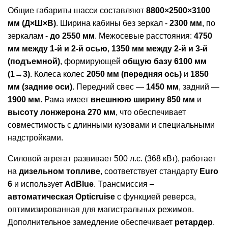
Общие габариты шасси составляют
8800×2500×3100
мм (Д×Ш×В)
. Ширина кабины без зеркал -
2300 мм
, по
зеркалам -
до 2550 мм
. Межосевые расстояния:
4750
мм между 1-й и 2-й осью
,
1350 мм между 2-й и 3-й
(подъемной)
, формирующей
общую базу 6100 мм
(1→3)
. Колеса колес
2050 мм (передняя ось)
и
1850
мм (задние оси)
. Передний свес —
1450 мм
, задний —
1900 мм
. Рама имеет
внешнюю ширину 850 мм
и
высоту лонжерона 270 мм
, что обеспечивает
совместимость с длинными кузовами и специальными
надстройками.
Силовой агрегат развивает 500 л.с. (368 кВт), работает
на
дизельном топливе
, соответствует стандарту
Euro
6
и использует
AdBlue
. Трансмиссия –
автоматическая Opticruise
с функцией реверса,
оптимизированная для магистральных режимов.
Дополнительное замедление обеспечивает
ретардер
.