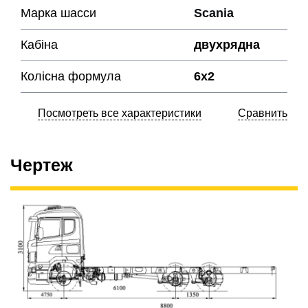
Марка шасси
Scania
Кабіна
двухрядна
Колісна формула
6х2
Посмотреть все характеристики
Сравнить
Чертеж