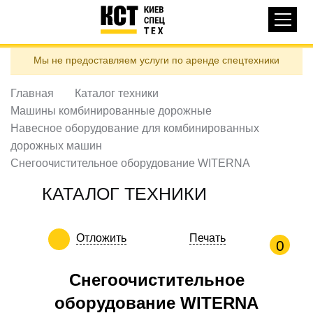
Основная
КАТАЛОГ ТЕХНИКИ
навигация
Перейти
Мы не предоставляем услуги по аренде спецтехники
к
ДОСТАВКА И ОПЛАТА
основному
содержанию
Главная
Каталог техники
О НАС
Машины комбинированные дорожные
ОТЗЫВЫ
Навесное оборудование для комбинированных
дорожных машин
КОНТАКТЫ
Снегоочистительное оборудование WITERNA
ПОЛЕЗНЫЕ СТАТЬИ
КАТАЛОГ ТЕХНИКИ
ПОЗВОНИТЬ
Отложить
Печать
Контактні телефони:
0
Снегоочистительное
ua
ru
оборудование WITERNA
ЗАДАТЬ ВОПРОС