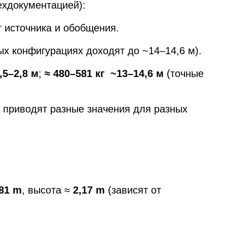
ехдокументацией):
от источника и обобщения.
х конфигурациях доходят до ~14–14,6 м).
2,5–2,8 м
;
≈ 480–581 кг ~13–14,6 м
(точные
 приводят разные значения для разных
,81 m
, высота ≈
2,17 m
(зависят от