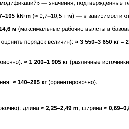
з модификаций» — значения, подтвержденные т
7–105 kN·m
(≈ 9,7–10,5 т·м) — в зависимости 
14,6 м
(максимальные рабочие вылеты в базовы
 оценить порядок величин):
≈ 3 550–3 650 кг – 
.
ровочно):
≈ 1 200–1 905 кг
(различные источники
ания:
≈ 140–285 кг
(ориентировочно).
овочно): длина ≈
2,25–2,49 m
, ширина ≈
0,69–0