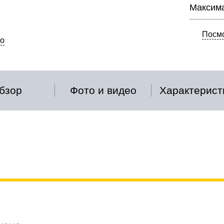
Максима
Посмо
о
бзор
Фото и видео
Характерист