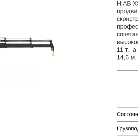
HIAB X
продви
сконст
профес
сочета
высоко
11 т., 
14,6 м.
Состоя
Грузопо