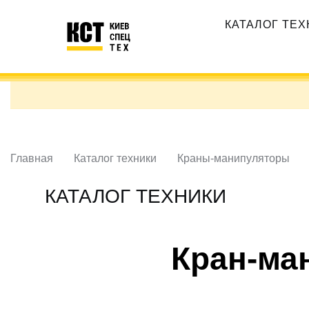
Перейти
Основная
к
КАТАЛОГ ТЕ
навигация
основному
содержанию
Главная
Каталог техники
Краны-манипуляторы
КАТАЛОГ ТЕХНИКИ
Кран-ман