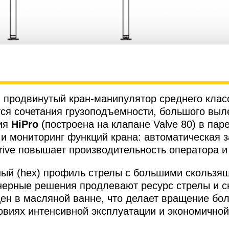
ки продвинутый кран-манипулятор среднего кла
ся сочетания грузоподъемности, большого выл
ния
HiPro
(построена на клапане Valve 80) в па
 мониторинг функций крана: автоматическая з
ive повышает производительность оператора и
нный (hex) профиль стрелы с большими скольз
енерные решения продлевают ресурс стрелы и с
н в масляной ванне, что делает вращение бол
виях интенсивной эксплуатации и экономично