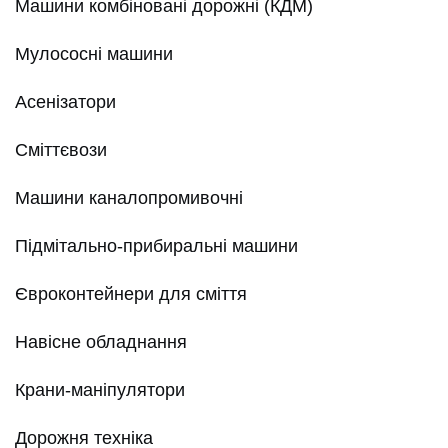
Машини комбіновані дорожні (КДМ)
Мулососні машини
Асенізатори
Сміттєвози
Машини каналопромивочні
Підмітально-прибиральні машини
Євроконтейнери для сміття
Навісне обладнання
Крани-маніпулятори
Дорожня техніка