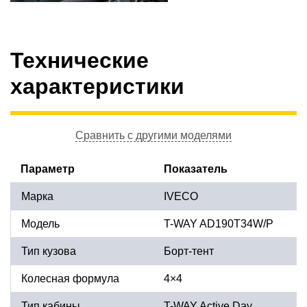
Технические
характеристики
Сравнить с другими моделями
Параметр
Показатель
Марка
IVECO
Модель
T-WAY AD190T34W/P
Тип кузова
Борт-тент
Колесная формула
4×4
Тип кабины
T-WAY Active Day