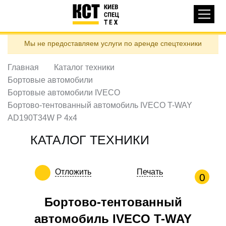
Основная
КАТАЛОГ ТЕХНИКИ
навигация
Перейти
Мы не предоставляем услуги по аренде спецтехники
к
ДОСТАВКА И ОПЛАТА
основному
содержанию
Главная
Каталог техники
О НАС
Бортовые автомобили
ОТЗЫВЫ
Бортовые автомобили IVECO
Бортово-тентованный автомобиль IVECO T-WAY
КОНТАКТЫ
AD190T34W Р 4х4
ПОЛЕЗНЫЕ СТАТЬИ
КАТАЛОГ ТЕХНИКИ
ПОЗВОНИТЬ
Отложить
Печать
Контактні телефони:
0
Бортово-тентованный
ua
ru
автомобиль IVECO T-WAY
ЗАДАТЬ ВОПРОС