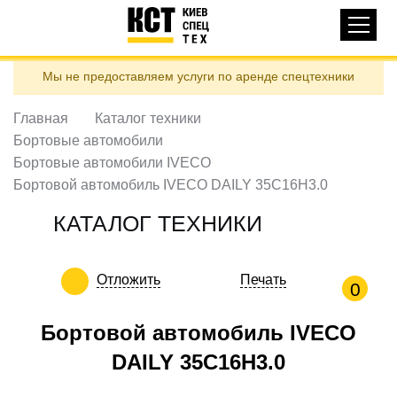
Основная
КАТАЛОГ ТЕХНИКИ
навигация
Перейти
Мы не предоставляем услуги по аренде спецтехники
к
ДОСТАВКА И ОПЛАТА
основному
содержанию
Главная
Каталог техники
О НАС
Бортовые автомобили
ОТЗЫВЫ
Бортовые автомобили IVECO
Бортовой автомобиль IVECO DAILY 35C16H3.0
КОНТАКТЫ
ПОЛЕЗНЫЕ СТАТЬИ
КАТАЛОГ ТЕХНИКИ
ПОЗВОНИТЬ
Отложить
Печать
0
Контактні телефони:
Бортовой автомобиль IVECO
DAILY 35C16H3.0
ua
ru
ЗАДАТЬ ВОПРОС