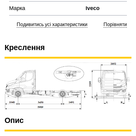
Марка
Iveco
Подивитись усі характеристики
Порівняти
Креслення
Опис