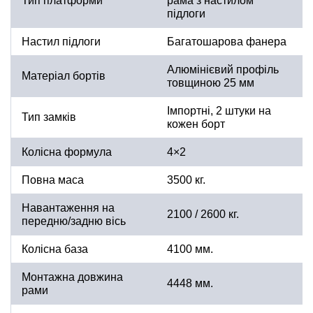
Тип платформи
рама з настилом
підлоги
Настил підлоги
Багатошарова фанера
Алюмінієвий профіль
Матеріал бортів
товщиною 25 мм
Імпортні, 2 штуки на
Тип замків
кожен борт
Колісна формула
4×2
Повна маса
3500 кг.
Навантаження на
2100 / 2600 кг.
передню/задню вісь
Колісна база
4100 мм.
Монтажна довжина
4448 мм.
рами