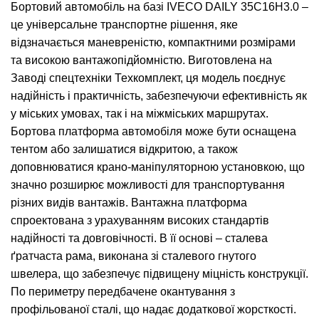
Бортовий автомобіль на базі IVECO DAILY 35C16H3.0 –
це універсальне транспортне рішення, яке
відзначається маневреністю, компактними розмірами
та високою вантажопідйомністю. Виготовлена на
Заводі спецтехніки Техкомплект, ця модель поєднує
надійність і практичність, забезпечуючи ефективність як
у міських умовах, так і на міжміських маршрутах.
Бортова платформа автомобіля може бути оснащена
тентом або залишатися відкритою, а також
доповнюватися крано-маніпуляторною установкою, що
значно розширює можливості для транспортування
різних видів вантажів. Вантажна платформа
спроектована з урахуванням високих стандартів
надійності та довговічності. В її основі – сталева
ґратчаста рама, виконана зі сталевого гнутого
швелера, що забезпечує підвищену міцність конструкції.
По периметру передбачене окантування з
профільованої сталі, що надає додаткової жорсткості.