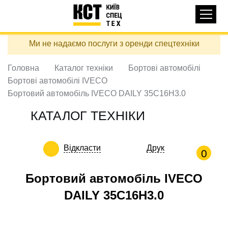
Основная
КАТАЛОГ ТЕХНІКИ
навигация
Перейти
Ми не надаємо послуги з оренди спецтехніки
до
ДОСТАВКА ТА ОПЛАТА
основного
вмісту
Головна
Каталог техніки
Бортові автомобілі
ПРО НАС
Бортові автомобілі IVECO
ВІДГУКИ
Бортовий автомобіль IVECO DAILY 35C16H3.0
КОНТАКТИ
КАТАЛОГ ТЕХНІКИ
КОРИСНІ СТАТТІ
Відкласти
Друк
ПОДЗВОНИТИ
0
Контактні телефони:
Бортовий автомобіль IVECO
DAILY 35C16H3.0
+38 (097) 746-67-04
ЗАДАТИ ПИТАННЯ