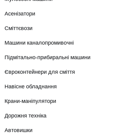
Асенізатори
Сміттєвози
Машини каналопромивочні
Підмітально-прибиральні машини
Євроконтейнери для сміття
Навісне обладнання
Крани-маніпулятори
Дорожня техніка
Автовишки