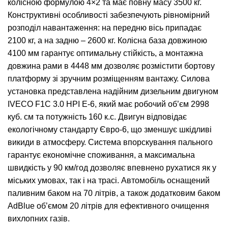
колісною формулою 4×2 та має повну масу 3500 кг.
Конструктивні особливості забезпечують рівномірний
розподіл навантаження: на передню вісь припадає
2100 кг, а на задню – 2600 кг. Колісна база довжиною
4100 мм гарантує оптимальну стійкість, а монтажна
довжина рами в 4448 мм дозволяє розмістити бортову
платформу зі зручним розміщенням вантажу. Силова
установка представлена надійним дизельним двигуном
IVECO F1C 3.0 HPI E-6, який має робочий об’єм 2998
куб. см та потужність 160 к.с. Двигун відповідає
екологічному стандарту Євро-6, що зменшує шкідливі
викиди в атмосферу. Система впорскування пального
гарантує економічне споживання, а максимальна
швидкість у 90 км/год дозволяє впевнено рухатися як у
міських умовах, так і на трасі. Автомобіль оснащений
паливним баком на 70 літрів, а також додатковим баком
AdBlue об’ємом 20 літрів для ефективного очищення
вихлопних газів.