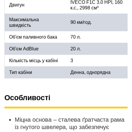
IVECO F1C 3.0 HPI, 160
Двигун
к.с., 2998 см³
Максимальна
90 км/год.
швидкість
Об'єм паливного бака
70 л.
Об'єм AdBlue
20 л.
Кількість місць у кабіні
3
Тип кабіни
Денна, однорядна
Особливості
Міцна основа – сталева ґратчаста рама
із гнутого швелера, що забезпечує