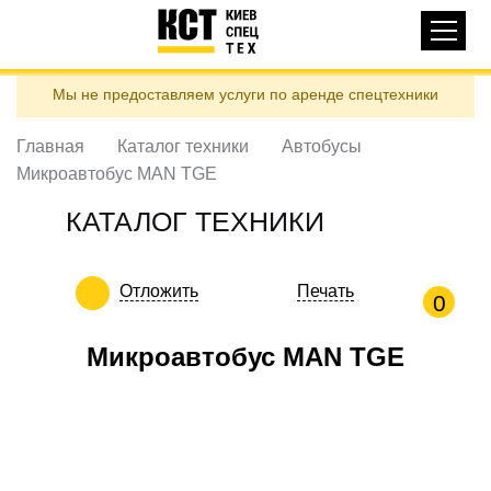
Основная
КАТАЛОГ ТЕХНИКИ
навигация
Перейти
Мы не предоставляем услуги по аренде спецтехники
к
ДОСТАВКА И ОПЛАТА
основному
содержанию
Главная
Каталог техники
Автобусы
О НАС
Микроавтобус MAN TGE
ОТЗЫВЫ
КАТАЛОГ ТЕХНИКИ
КОНТАКТЫ
ПОЛЕЗНЫЕ СТАТЬИ
Отложить
Печать
0
ПОЗВОНИТЬ
Микроавтобус MAN TGE
Контактні телефони:
ua
ru
ЗАДАТЬ ВОПРОС