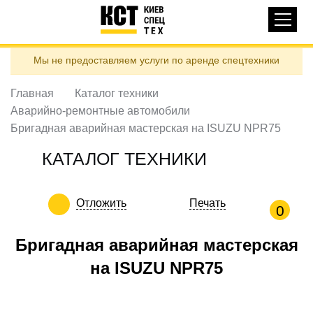
Основная
КАТАЛОГ ТЕХНИКИ
навигация
Перейти
Мы не предоставляем услуги по аренде спецтехники
к
ДОСТАВКА И ОПЛАТА
основному
содержанию
Главная
Каталог техники
О НАС
Аварийно-ремонтные автомобили
ОТЗЫВЫ
Бригадная аварийная мастерская на ISUZU NPR75
КОНТАКТЫ
КАТАЛОГ ТЕХНИКИ
ПОЛЕЗНЫЕ СТАТЬИ
Отложить
Печать
ПОЗВОНИТЬ
0
Контактні телефони:
Бригадная аварийная мастерская
на ISUZU NPR75
ua
ru
ЗАДАТЬ ВОПРОС