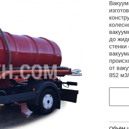
Вакуум
изгото
констр
колесн
вакуум
до жид
стенки
вакуум
происх
от вак
852 м3/
Объём 