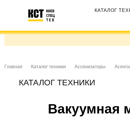
Перейти
Основная
к
КАТАЛОГ ТЕ
навигация
основному
содержанию
Главная
Каталог техники
Ассенизаторы
Асеніз
КАТАЛОГ ТЕХНИКИ
Вакуумная 