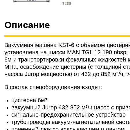
Описание
Вакуумная машина KST-6 с объемом цистерны 
установлена на шасси MAN TGL 12.190 nbsp; 
6м и транспортировки фекальных жидкостей к
МПа, освобождение цистерны (с толщиной сте
насоса Jurop мощностью от 432 до 852 м³/ч. >
В состав спецоборудования входят:
цистерна 6м³
вакуумный Jurop 432-852 м³/ч насос с прив
сигнально-предохранительное устройство
трубопроводы вакуум-нагнетательной сист
приемный люк со всасывающим шлангом,