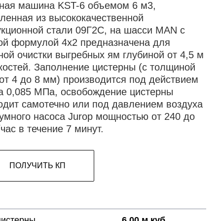
ная машина KST-6 объемом 6 м3,
вленная из высококачественной
укционной стали 09Г2С, на шасси MAN с
ой формулой 4х2 предназначена для
ной очистки выгребных ям глубиной от 4,5 м
костей. Заполнение цистерны (с толщиной
 от 4 до 8 мм) производится под действием
а 0,085 МПа, освобождение цистерны
одит самотечно или под давлением воздуха
уумного насоса Jurop мощностью от 240 до
час в течение 7 минут.
ПОЛУЧИТЬ КП
цистерны
6.00 м куб.