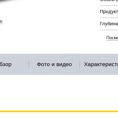
Продукт
о
Глубина
Посмо
бзор
Фото и видео
Характерист