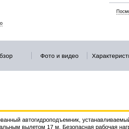
Посмо
о
бзор
Фото и видео
Характерист
ованный автогидроподъемник, устанавливаемый 
льным вылетом 17 м. Безопасная рабочая нагр