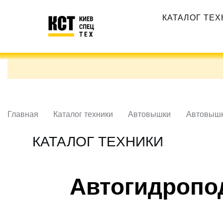
Перейти
Основная
к
КАТАЛОГ ТЕ
навигация
основному
содержанию
Главная
Каталог техники
Автовышки
Автовышк
КАТАЛОГ ТЕХНИКИ
Автогидропод