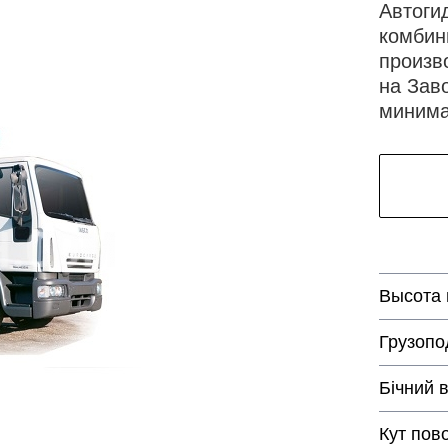
Автоги
комбин
произв
на Зав
минима
Высота
Грузопо
Бічний в
Кут пов