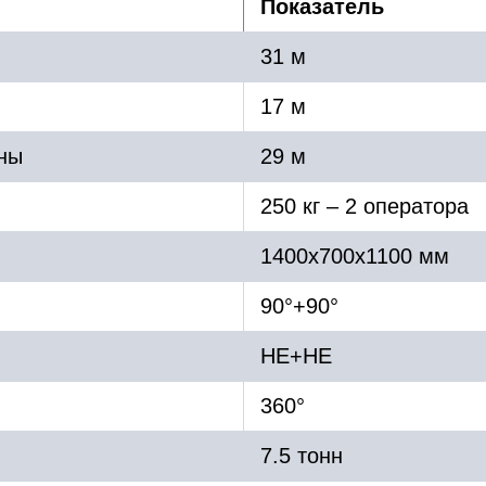
Показатель
31 м
17 м
ины
29 м
250 кг – 2 оператора
1400х700х1100 мм
90°+90°
HE+HE
360°
7.5 тонн