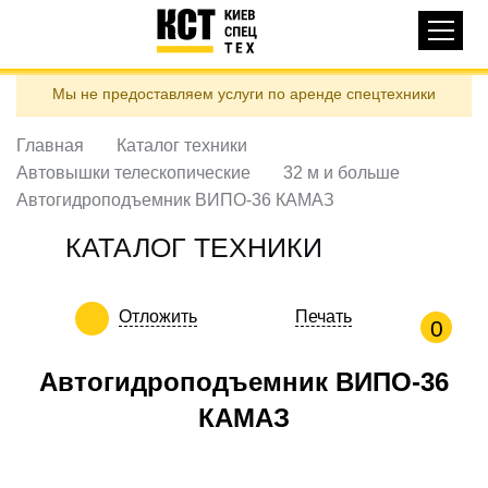
Основная
КАТАЛОГ ТЕХНИКИ
навигация
Перейти
Мы не предоставляем услуги по аренде спецтехники
к
ДОСТАВКА И ОПЛАТА
основному
содержанию
Главная
Каталог техники
О НАС
Автовышки телескопические
32 м и больше
ОТЗЫВЫ
Автогидроподъемник ВИПО-36 КАМАЗ
КОНТАКТЫ
КАТАЛОГ ТЕХНИКИ
ПОЛЕЗНЫЕ СТАТЬИ
Отложить
Печать
ПОЗВОНИТЬ
0
Контактні телефони:
Автогидроподъемник ВИПО-36
КАМАЗ
ua
ru
ЗАДАТЬ ВОПРОС