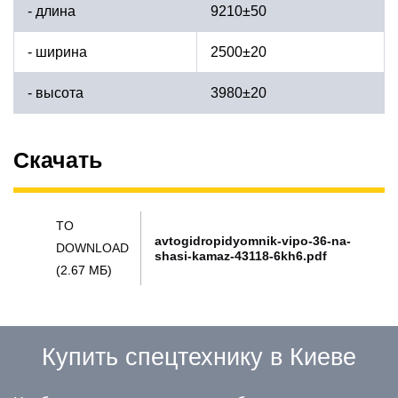
- длина
9210±50
- ширина
2500±20
- высота
3980±20
Скачать
TO
avtogidropidyomnik-vipo-36-na-
DOWNLOAD
shasi-kamaz-43118-6kh6.pdf
(2.67 МБ)
Купить спецтехнику в Киеве