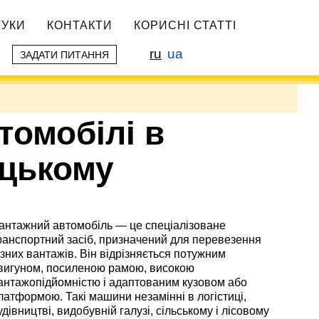
ГУКИ
КОНТАКТИ
КОРИСНІ СТАТТІ
ru
ua
ЗАДАТИ ПИТАННЯ
томобілі в
цькому
антажний автомобіль — це спеціалізоване
ранспортний засіб, призначений для перевезення
ізних вантажів. Він відрізняється потужним
вигуном, посиленою рамою, високою
антажопідйомністю і адаптованим кузовом або
латформою. Такі машини незамінні в логістиці,
удівництві, видобувній галузі, сільському і лісовому