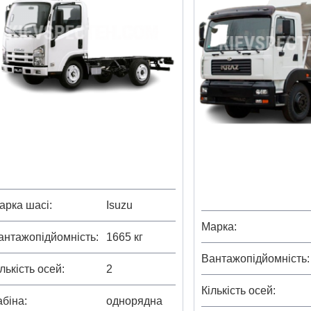
арка шасі
Isuzu
Марка
антажопідйомність
1665 кг
Вантажопідйомність
ількість осей
2
Кількість осей
абіна
однорядна