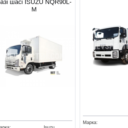
базі шасі ISUZU NQR90L-
M
Марка
арка
Isuzu