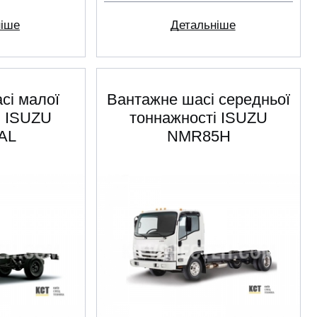
Детальніше
ніше
сі малої
Вантажне шасі середньої
і ISUZU
тоннажності ISUZU
AL
NMR85H