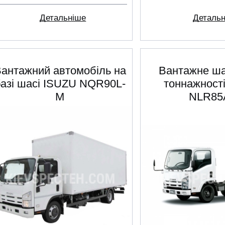
Деталь
Детальніше
антажний автомобіль на
Вантажне ша
базі шасі ISUZU NQR90L-
тоннажност
M
NLR85