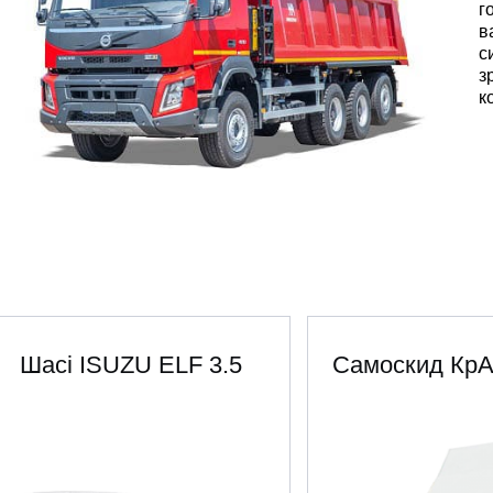
г
в
с
з
к
Шасі ISUZU ELF 3.5
Самоскид Кр