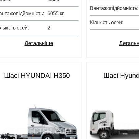
Вантажопідйомність
антажопідйомність
6055 кг
Кількість осей
ількість осей
2
Деталь
Детальніше
Шасі HYUNDAI H350
Шасі Hyund