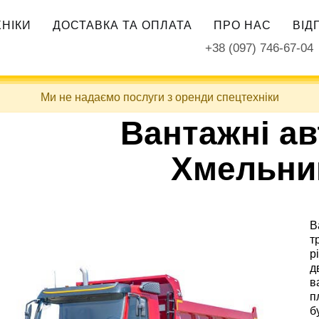
ХНІКИ
ДОСТАВКА ТА ОПЛАТА
ПРО НАС
ВІД
+38 (097) 746-67-04
Ми не надаємо послуги з оренди спецтехніки
Вантажні ав
Хмельни
В
т
р
д
в
п
б