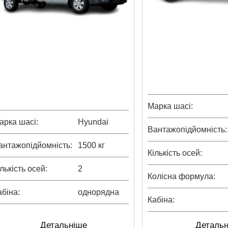
Марка шасі
арка шасі
Hyundai
Вантажопідйомність
антажопідйомність
1500 кг
Кількість осей
ількість осей
2
Колісна формула
абіна
однорядна
Кабіна
Детальніше
Деталь