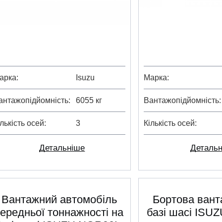
арка
Isuzu
Марка
антажопідйомність
6055 кг
Вантажопідйомність
ількість осей
3
Кількість осей
Детальніше
Деталь
Вантажний автомобіль
Бортова вант
середньої тоннажності на
базі шасі ISU