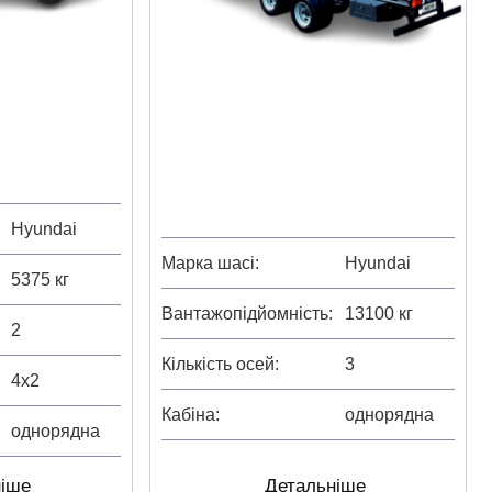
Hyundai
Марка шасі
Hyundai
5375 кг
Вантажопідйомність
13100 кг
2
Кількість осей
3
4х2
Кабіна
однорядна
однорядна
Детальніше
ніше