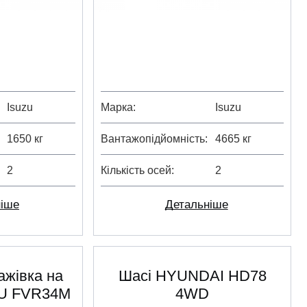
Isuzu
Марка
Isuzu
1650 кг
Вантажопідйомність
4665 кг
2
Кількість осей
2
ніше
Детальніше
ажівка на
Шасі HYUNDAI HD78
ZU FVR34M
4WD