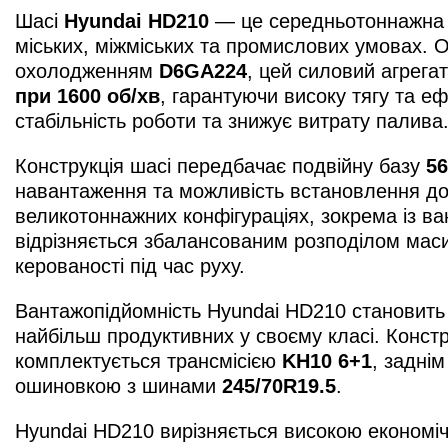
Шасі
Hyundai HD210
— це середньотоннажна
міських, міжміських та промислових умовах.
охолодженням
D6GA224
, цей силовий агрега
при 1600 об/хв
, гарантуючи високу тягу та е
стабільність роботи та знижує витрату палива
Конструкція шасі передбачає подвійну базу
56
навантаження та можливість встановлення до
великотоннажних конфігураціях, зокрема із 
відрізняється збалансованим розподілом мас
керованості під час руху.
Вантажопідйомність Hyundai HD210 становит
найбільш продуктивних у своєму класі. Констр
комплектується трансмісією
KH10 6+1
, задні
ошиновкою з шинами
245/70R19.5
.
Hyundai HD210 вирізняється високою економіч