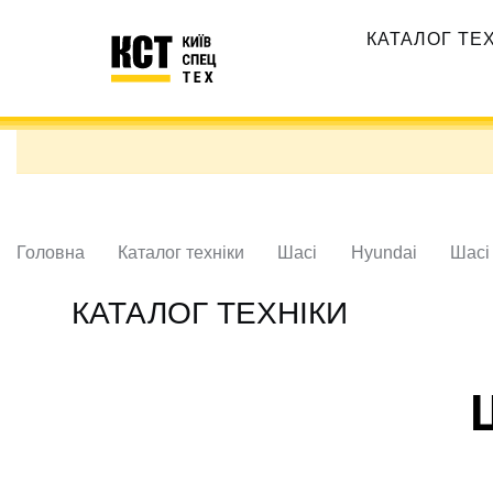
Перейти
Основная
до
КАТАЛОГ ТЕ
навигация
основного
вмісту
Головна
Каталог техніки
Шасі
Hyundai
Шасі
КАТАЛОГ ТЕХНІКИ