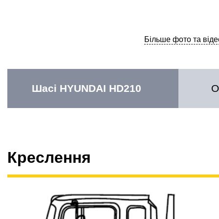
Більше фото та віде
Шасі HYUNDAI HD210
О
Креслення