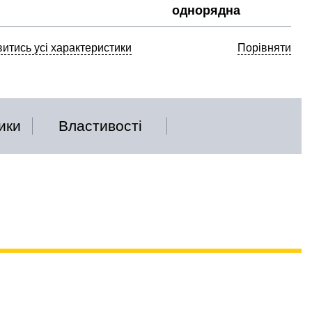
однорядна
итись усі характеристики
Порівняти
ики
Властивості