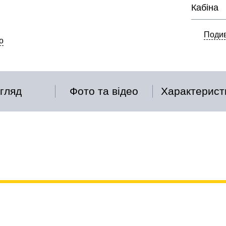
Кабіна
Подив
о
гляд
Фото та відео
Характерист