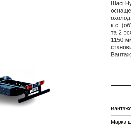
Шасі H
оснаще
охолод
к.с. (о
та 2 ос
1150 м
станови
Вантажо
Вантажо
Марка ш