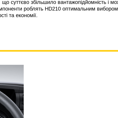
 що суттєво збільшило вантажопідйомність і мо
 компоненти роблять HD210 оптимальним вибором
сті та економії.