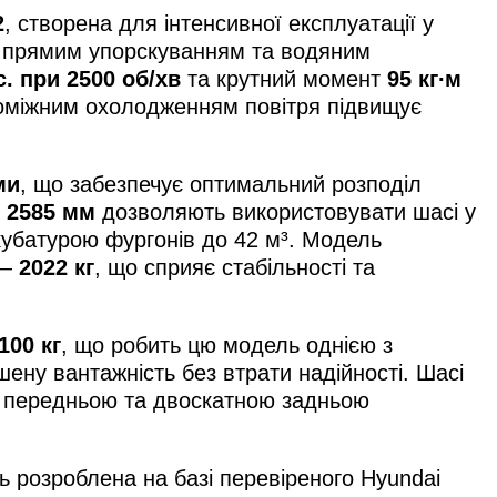
2
, створена для інтенсивної експлуатації у
з прямим упорскуванням та водяним
с. при 2500 об/хв
та крутний момент
95 кг∙м
проміжним охолодженням повітря підвищує
ми
, що забезпечує оптимальний розподіл
× 2585 мм
дозволяють використовувати шасі у
убатурою фургонів до 42 м³. Модель
 —
2022 кг
, що сприяє стабільності та
100 кг
, що робить цю модель однією з
шену вантажність без втрати надійності. Шасі
 передньою та двоскатною задньою
ь розроблена на базі перевіреного Hyundai