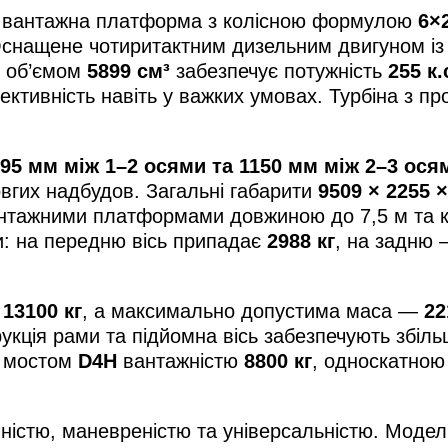
 вантажна платформа з колісною формулою
6×
 Оснащене чотиритактним дизельним двигуном і
т об’ємом
5899 см³
забезпечує потужність
255 к.
фективність навіть у важких умовах. Турбіна з 
.
95 мм між 1–2 осями та 1150 мм між 2–3 ося
вгих надбудов. Загальні габарити
9509 × 2255 
вантажними платформами довжиною до 7,5 м та к
и: на передню вісь припадає
2988 кг
, на задню
ь
13100 кг
, а максимально допустима маса —
22
укція рами та підйомна вісь забезпечують збіль
м мостом
D4H
вантажністю
8800 кг
, односкатною
ністю, маневреністю та універсальністю. Модел