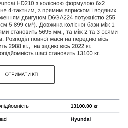
yundai HD210 з колісною формулою 6х2
не 4-тактним, з прямим вприском і водяних
женням двигуном D6GA224 потужністю 255
б'єм 5 899 см³). Довжина колісної бази між 1
ями становить 5695 мм., та між 2 та 3 осями
м. Розподіл повної маси на передню вісь
ть 2988 кг., на задню вісь 2022 кг.
підйомність шасі становить 13100 кг.
ОТРИМАТИ КП
підйомність
13100.00 кг
асі
Hyundai