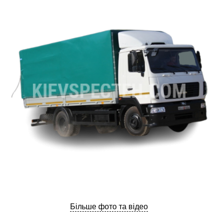
ru
ua
Більше фото та відео