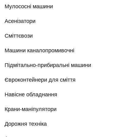
Мулососні машини
Асенізатори
Сміттєвози
Машини каналопромивочні
Підмітально-прибиральні машини
Євроконтейнери для сміття
Навісне обладнання
Крани-маніпулятори
Дорожня техніка