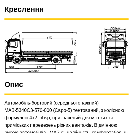
Креслення
Опис
Автомобіль-бортовий (середньотонажний)
МАЗ-5340С3-570-000 (Євро-5) тентований, з колісною
формулою 4х2, nbsp; призначений для міських та
приміських перевезень різних вантажів. Відмінною
рисою автомобілів МАЗ є: надійність, комфортабельні