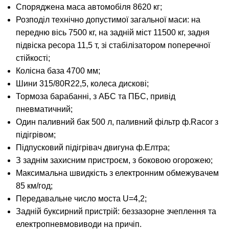
Споряджена маса автомобіля 8620 кг;
Розподіл технічно допустимої загальної маси: на
передню вісь 7500 кг, на задній міст 11500 кг, задня
підвіска ресора 11,5 т, зі стабілізатором поперечної
стійкості;
Колісна база 4700 мм;
Шини 315/80R22,5, колеса дискові;
Тормоза барабанні, з АБС та ПБС, привід
пневматичний;
Один паливний бак 500 л, паливний фільтр ф.Racor з
підігрівом;
Підпусковий підігрівач двигуна ф.Елтра;
З заднім захисним пристроєм, з боковою огорожею;
Максимальна швидкість з електронним обмежувачем
85 км/год;
Передавальне число моста U=4,2;
Задній буксирний пристрій: беззазорне зчеплення та
електропневмовиводи на причіп.