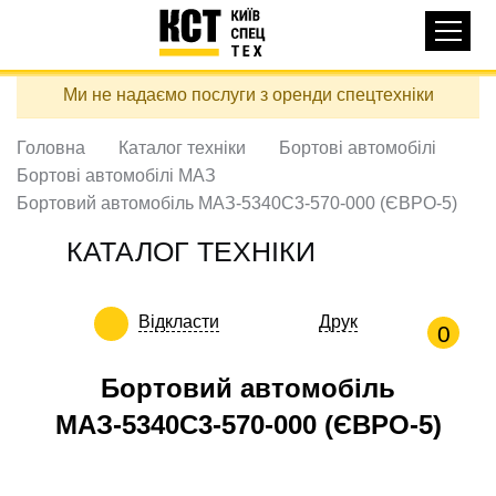
Основная
КАТАЛОГ ТЕХНІКИ
навигация
Перейти
Ми не надаємо послуги з оренди спецтехніки
до
ДОСТАВКА ТА ОПЛАТА
основного
вмісту
Головна
Каталог техніки
Бортові автомобілі
ПРО НАС
Бортові автомобілі МАЗ
ВІДГУКИ
Бортовий автомобіль МАЗ-5340С3-570-000 (ЄВРО-5)
КОНТАКТИ
КАТАЛОГ ТЕХНІКИ
КОРИСНІ СТАТТІ
Відкласти
Друк
ПОДЗВОНИТИ
0
Контактні телефони:
Бортовий автомобіль
МАЗ-5340С3-570-000 (ЄВРО-5)
+38 (097) 746-67-04
ЗАДАТИ ПИТАННЯ