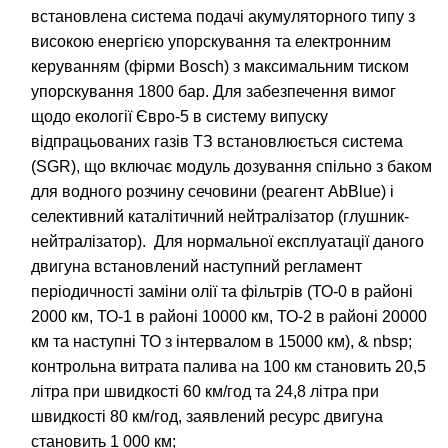
встановлена система подачі акумуляторного типу з
високою енергією упорскування та електронним
керуванням (фірми Bosch) з максимальним тиском
упорскування 1800 бар. Для забезпечення вимог
щодо екології Євро-5 в систему випуску
відпрацьованих газів ТЗ встановлюється система
(SGR), що включає модуль дозування спільно з баком
для водного розчину сечовини (реагент AbBlue) і
селективний каталітичний нейтралізатор (глушник-
нейтралізатор). Для нормальної експлуатації даного
двигуна встановлений наступний регламент
періодичності заміни олії та фільтрів (ТО-0 в районі
2000 км, ТО-1 в районі 10000 км, ТО-2 в районі 20000
км та наступні ТО з інтервалом в 15000 км), & nbsp;
контрольна витрата палива на 100 км становить 20,5
літра при швидкості 60 км/год та 24,8 літра при
швидкості 80 км/год, заявлений ресурс двигуна
становить 1 000 км;