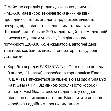
Сімейство середніх рядних дизельних двигунів
ЯМЗ-530 має високі технічні показники на рівні
провідних світових аналогів щодо економічності,
ресурсу, відповідності екологічним стандартам.
Широкий ряд – більше 200 модифікацій та комплектацій
з високим ступенем уніфікації – з діапозоном
потужності 120-330 к.с. екскаватори, автогрейдери,
трактори, комбайни, дизель-генераторні та суднові
установки.
Коробка передач 9JS135ТA Fast Gear (число передач
9 вперед / 1 назад), розроблена корпорацією Eaton
(CША) та випускається за ліцензією заводом Shaanxi
Fast Gear (КНР). Відмінною особливістю коробок
Shaanxi Fast Gear є висока надійність у поєднанні з
відносно невисокою вартістю. Відноситися до серії
коробок з подвійним проміжним валом;