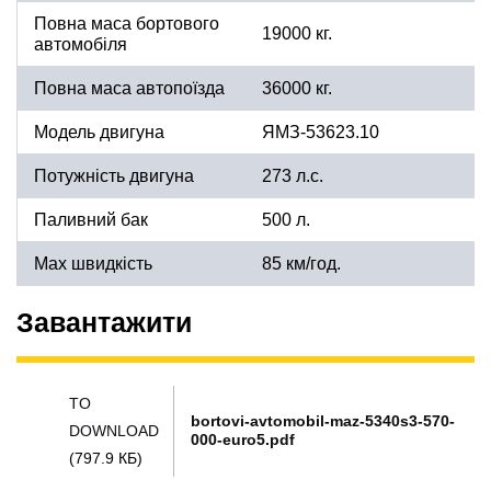
Повна маса бортового
19000 кг.
автомобіля
Повна маса автопоїзда
36000 кг.
Модель двигуна
ЯМЗ-53623.10
Потужність двигуна
273 л.с.
Паливний бак
500 л.
Max швидкість
85 км/год.
Завантажити
TO
bortovi-avtomobil-maz-5340s3-570-
DOWNLOAD
000-euro5.pdf
(797.9 КБ)