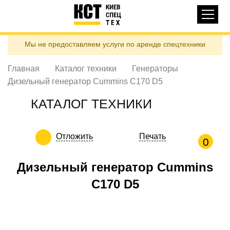
Основная
КАТАЛОГ ТЕХНИКИ
навигация
Перейти
Мы не предоставляем услуги по аренде спецтехники
к
ДОСТАВКА И ОПЛАТА
основному
содержанию
Главная
Каталог техники
Генераторы
О НАС
Дизельный генератор Cummins C170 D5
ОТЗЫВЫ
КАТАЛОГ ТЕХНИКИ
КОНТАКТЫ
ПОЛЕЗНЫЕ СТАТЬИ
Отложить
Печать
0
ПОЗВОНИТЬ
Дизельный генератор Cummins
Контактні телефони:
C170 D5
ua
ru
ЗАДАТЬ ВОПРОС