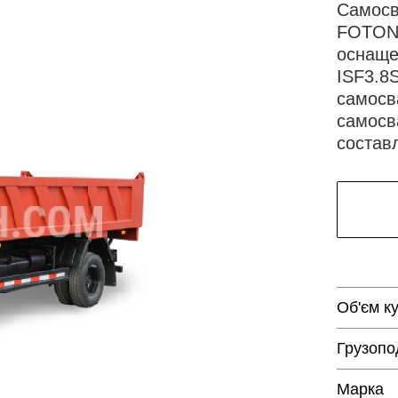
Самосв
FOTON 
оснаще
ISF3.8
самосв
самосв
составл
Об'єм к
Грузопо
Марка