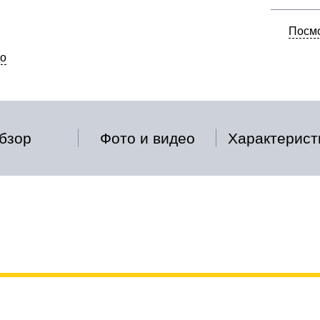
Посмо
о
бзор
Фото и видео
Характерист