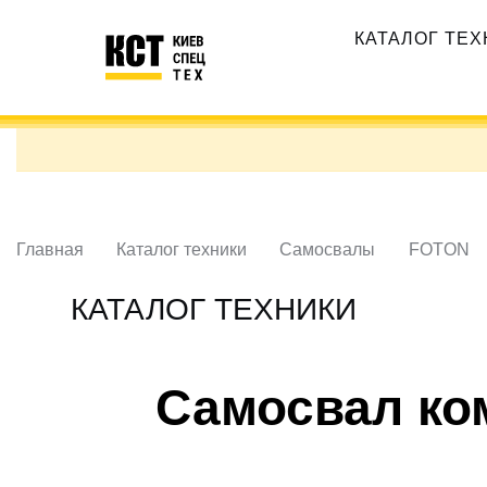
Перейти
Основная
к
КАТАЛОГ ТЕ
навигация
основному
содержанию
Главная
Каталог техники
Самосвалы
FOTON
КАТАЛОГ ТЕХНИКИ
Самосвал ко