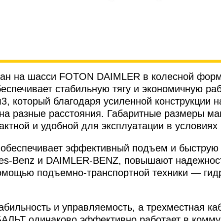
ан на шасси FOTON DAIMLER в колесной форм
беспечивает стабильную тягу и экономичную ра
м3, который благодаря усиленной конструкции 
 на разные расстояния. Габаритные размеры м
пактной и удобной для эксплуатации в условиях
обеспечивает эффективный подъем и быструю р
des-Benz и DAIMLER-BENZ, повышают надежност
помощью подъемно-транспортной техники — гидр
бильность и управляемость, а трехместная ка
БАЛЬТ одинаково эффективно работает в комм