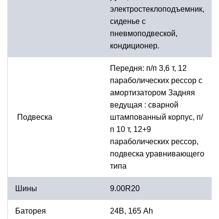
электростеклоподъемник,
сиденье с
пневмоподвеской,
кондиционер.
Передня: п/п 3,6 т, 12
параболических рессор с
амортизатором Задняя
ведущая : сварной
Подвеска
штампованный корпус, п/
п 10 т, 12+9
параболических рессор,
подвеска уравнивающего
типа
Шины
9.00R20
Баторея
24В, 165 Ah