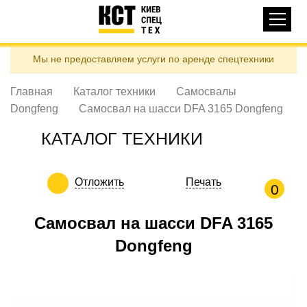
Основная
КАТАЛОГ ТЕХНИКИ
навигация
Перейти
Мы не предоставляем услуги по аренде спецтехники
к
ДОСТАВКА И ОПЛАТА
основному
содержанию
Главная
Каталог техники
Самосвалы
О НАС
Dongfeng
Самосвал на шасси DFA 3165 Dongfeng
ОТЗЫВЫ
КАТАЛОГ ТЕХНИКИ
КОНТАКТЫ
ПОЛЕЗНЫЕ СТАТЬИ
Отложить
Печать
0
ПОЗВОНИТЬ
Самосвал на шасси DFA 3165
Контактні телефони:
Dongfeng
ua
ru
ЗАДАТЬ ВОПРОС