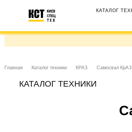
Перейти
Основная
к
КАТАЛОГ ТЕ
навигация
основному
содержанию
Главная
Каталог техники
КРАЗ
Самосвал КрАЗ
КАТАЛОГ ТЕХНИКИ
С