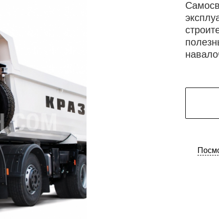
Самосв
эксплу
строит
полезн
навало
Посмо