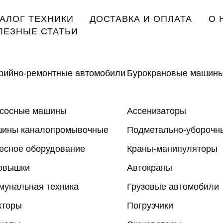
n
ТАЛОГ ТЕХНИКИ
ДОСТАВКА И ОПЛАТА
О 
gation
ЛЕЗНЫЕ СТАТЬИ
рийно-ремонтные автомобили
Бурокрановые машин
сосные машины
Ассенизаторы
ины каналопромывочные
Подметально-убороч
есное оборудование
Краны-манипуляторы
овышки
Автокраны
мунальная техника
Грузовые автомобили
кторы
Погрузчики