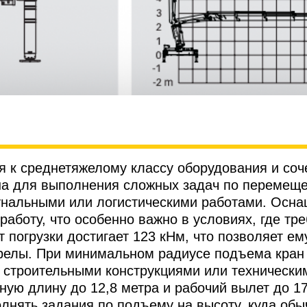
я к среднетяжелому классу оборудования и соч
на для выполнения сложных задач по перемеще
мунальными или логистическими работами. Осн
работу, что особенно важно в условиях, где тр
 погрузки достигает 123 кНм, что позволяет ем
трелы. При минимальном радиусе подъема кран
 строительными конструкциями или технически
ую длину до 12,8 метра и рабочий вылет до 17
лнять задания по подъему на высоту, куда обыч