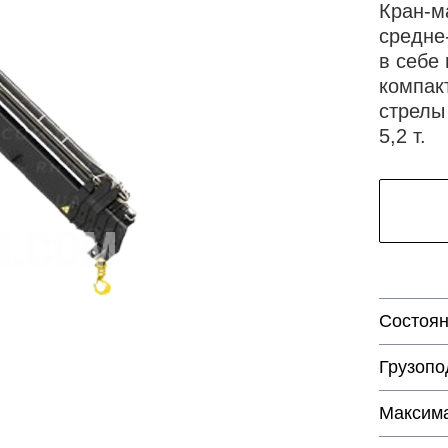
Кран-м
средне
в себе
компак
стрелы
5,2 т.
Состоя
Грузопо
Максима