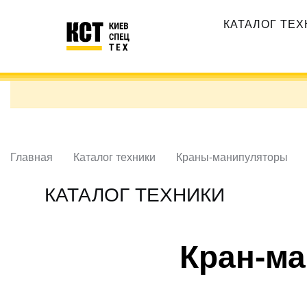
Перейти
Основная
к
КАТАЛОГ ТЕ
навигация
основному
содержанию
Главная
Каталог техники
Краны-манипуляторы
КАТАЛОГ ТЕХНИКИ
Кран-ма