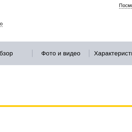
Посмо
о
бзор
Фото и видео
Характерист