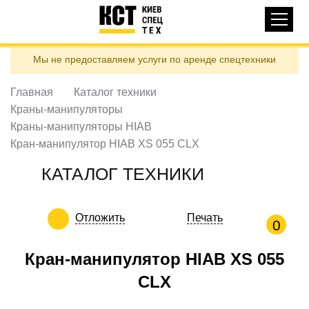
Основная
КАТАЛОГ ТЕХНИКИ
навигация
Перейти
Мы не предоставляем услуги по аренде спецтехники
к
ДОСТАВКА И ОПЛАТА
основному
содержанию
Главная
Каталог техники
О НАС
Краны-манипуляторы
ОТЗЫВЫ
Краны-манипуляторы HIAB
Кран-манипулятор HIAB XS 055 CLX
КОНТАКТЫ
ПОЛЕЗНЫЕ СТАТЬИ
КАТАЛОГ ТЕХНИКИ
ПОЗВОНИТЬ
Отложить
Печать
0
Контактні телефони:
Кран-манипулятор HIAB XS 055
CLX
ua
ru
ЗАДАТЬ ВОПРОС