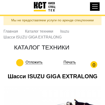
Основная
КАТАЛОГ ТЕХНИКИ
навигация
Перейти
Мы не предоставляем услуги по аренде спецтехники
к
ДОСТАВКА И ОПЛАТА
основному
содержанию
Главная
Каталог техники
Isuzu
О НАС
Шасси ISUZU GIGA EXTRALONG
ОТЗЫВЫ
КАТАЛОГ ТЕХНИКИ
КОНТАКТЫ
ПОЛЕЗНЫЕ СТАТЬИ
Отложить
Печать
0
ПОЗВОНИТЬ
Шасси ISUZU GIGA EXTRALONG
Контактні телефони:
ua
ru
ЗАДАТЬ ВОПРОС