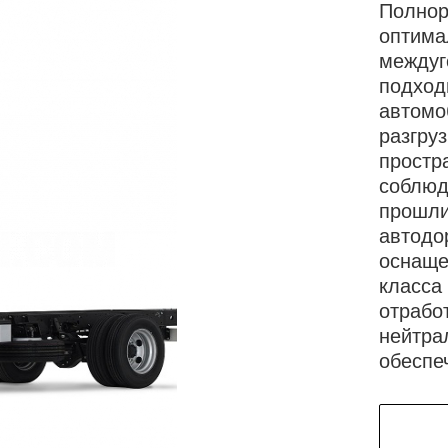
Полнор
оптима
междуг
подход
автомо
разгру
простр
соблюд
прошли
автодо
оснаще
класса
отрабо
нейтра
обеспе