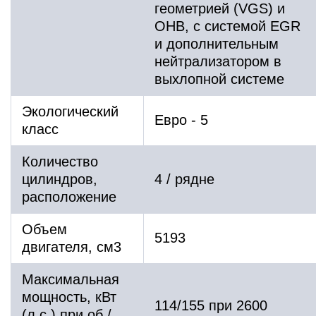
геометрией (VGS) и
OHB, с системой EGR
и дополнительным
нейтрализатором в
выхлопной системе
Экологический
Евро - 5
класс
Количество
цилиндров,
4 / рядне
расположение
Объем
5193
двигателя, см3
Максимальная
мощность, кВт
114/155 при 2600
(л.с.) при об /