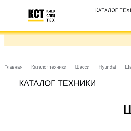
Перейти
Основная
к
КАТАЛОГ ТЕ
навигация
основному
содержанию
Главная
Каталог техники
Шасси
Hyundai
Ша
КАТАЛОГ ТЕХНИКИ
Ш