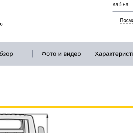
Кабіна
Посмо
о
бзор
Фото и видео
Характерист