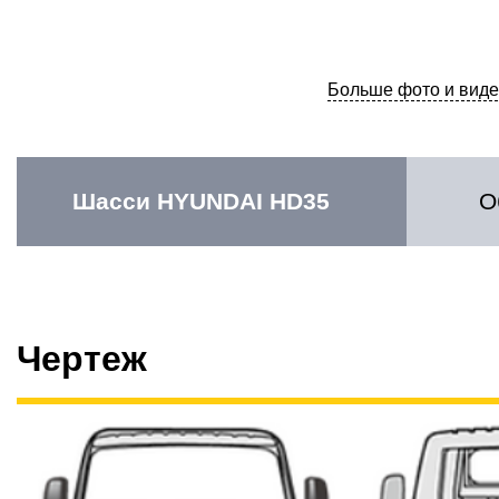
Больше фото и виде
Шасси HYUNDAI HD35
О
Чертеж