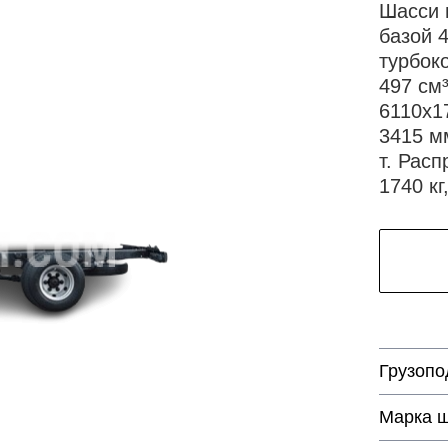
Шасси 
базой 
турбок
497 см
6110х1
3415 м
т. Рас
1740 кг
Грузопо
Марка 